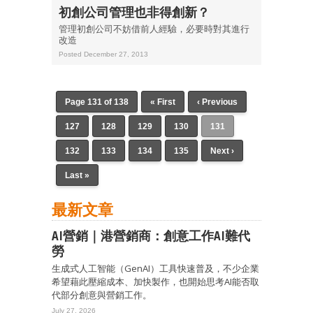
初創公司管理也非得創新？
管理初創公司不妨借前人經驗，必要時對其進行
改造
Posted December 27, 2013
Page 131 of 138
« First
‹ Previous
127
128
129
130
131
132
133
134
135
Next ›
Last »
最新文章
AI營銷｜港營銷商：創意工作AI難代
勞
生成式人工智能（GenAI）工具快速普及，不少企業
希望藉此壓縮成本、加快製作，也開始思考AI能否取
代部分創意與營銷工作。
July 27, 2026