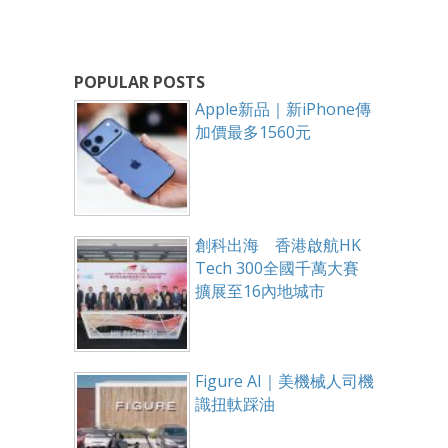
POPULAR POSTS
Apple新品｜新iPhone傳
加價最多1560元
創科出海 香港啟航HK
Tech 300全國千萬大賽
擴展至16內地城市
Figure AI｜美機械人司機
識扭軚踩油