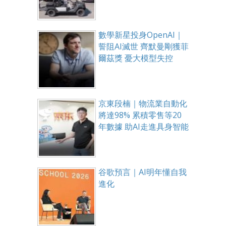
數學新星投身OpenAI｜
誓阻AI滅世 齊默曼剛獲菲
爾茲獎 憂大模型失控
京東段楠｜物流業自動化
將達98% 累積零售等20
年數據 助AI走進具身智能
谷歌預言｜AI明年懂自我
進化