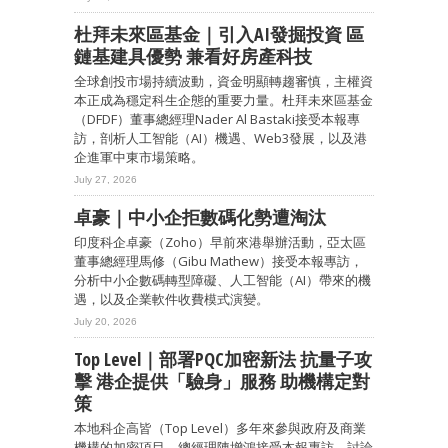
杜拜未來區基金｜引入AI發掘投資 區
鏈基建具優勢 兼看好房產科技
全球創投市場持續波動，資金明顯轉趨審慎，主權資
本正成為穩定科生企態的重要力量。杜拜未來區基金
（DFDF）董事總經理Nader Al Bastaki接受本報專
訪，剖析人工智能（AI）機遇、Web3發展，以及港
企進軍中東市場策略。
July 27, 2026
卓豪｜中小企拒數碼化勢遭淘汰
印度科企卓豪（Zoho）早前來港舉辦活動，亞太區
董事總經理馬修（Gibu Mathew）接受本報專訪，
分析中小企數碼轉型障礙、人工智能（AI）帶來的機
遇，以及企業軟件收費模式演變。
July 20, 2026
Top Level｜部署PQC加密新法 抗量子攻
擊 港企提供「驗身」服務 助機構定對
策
本地科企高皆（Top Level）多年來參與政府及商業
機構的加密項目，總經理陳增鴻接受本報專訪，討論