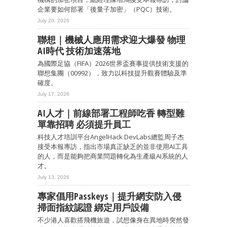
企業要如何部署「後量子加密」（PQC）技術。
July 20, 2026
聯想｜機械人應用需求迎大爆發 物理
AI時代 技術加速落地
為國際足協（FIFA）2026世界盃賽事提供技術支援的
聯想集團（00992），致力以科技提升觀賽體驗及準
確度。
July 17, 2026
AI人才｜前線部署工程師吃香 轉型難
單靠招聘 必須提升員工
科技人才培訓平台AngelHack DevLabs總監周子杰
接受本報專訪，指出市場真正缺乏的並非使用AI工具
的人，而是能夠把商業問題轉化為生產級AI系統的人
才。
July 13, 2026
專家倡用Passkeys｜提升網安防入侵
掃面指紋認證 綁定用戶設備
不少港人喜歡搭飛機旅遊，試想像身在異地時突然發