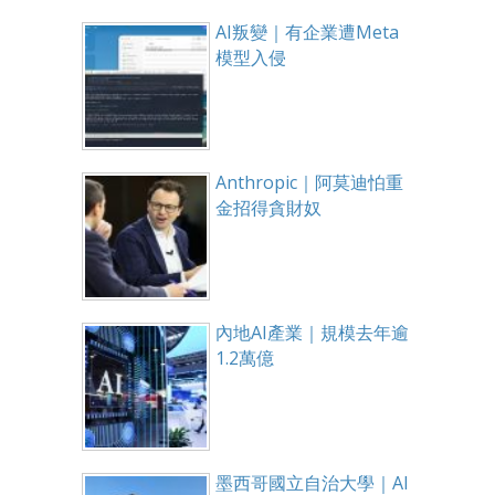
AI叛變｜有企業遭Meta
模型入侵
Anthropic｜阿莫迪怕重
金招得貪財奴
內地AI產業｜規模去年逾
1.2萬億
墨西哥國立自治大學｜AI