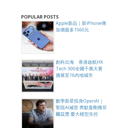
POPULAR POSTS
Apple新品｜新iPhone傳
加價最多1560元
創科出海 香港啟航HK
Tech 300全國千萬大賽
擴展至16內地城市
數學新星投身OpenAI｜
誓阻AI滅世 齊默曼剛獲菲
爾茲獎 憂大模型失控