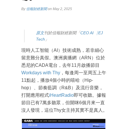
By
信報財經新聞
on May 2, 2025
原文
刊於信報財經新聞「
CEO AI⎹ EJ
Tech
」
現時人工智能（AI）技術成熟，若非細心
留意難分真假。澳洲廣播網（ARN）位於
悉尼的CADA電台，去年11月啟播節目
Workdays with Thy
，每逢周一至周五上午
11點起，播放4個小時的嘻哈（Hip-
hop）、節奏藍調（R&B）及流行音樂，
打開應用程式
iHeartRadio
即可收聽。據報
節目已有7萬多聽眾，但開咪6個月來一直
沒人發現，這位Thy女主持其實不是真人。