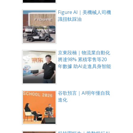
Figure AI｜美機械人司機
識扭軚踩油
京東段楠｜物流業自動化
將達98% 累積零售等20
年數據 助AI走進具身智能
谷歌預言｜AI明年懂自我
進化