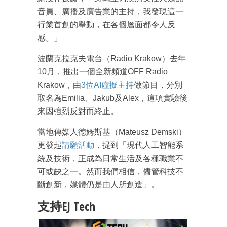
音員、廣播及廣告業的主持，我發現這一
行業首創的舉動，在各個層面都令人反
感。」
波蘭克拉克夫電台（Radio Krakow）去年
10月，推出一個全新頻道OFF Radio
Krakow，由
3位AI虛擬主持
做節目，分別
成為 EJ Tech 會員
取名為Emilia、Jakub及Alex，這項實驗後
最新資訊（附創業懶人包）
來因強烈反對而終止。
箱！
當地傳媒人德姆斯基（Mateusz Demski）
更發起
請願活動
，提到「現代人工智能系
統及技術，正成為日常生活及各種職業不
可或缺之一。然而我們相信，儘管科技不
斷創新，媒體仍是由人所創造」。
支持EJ Tech