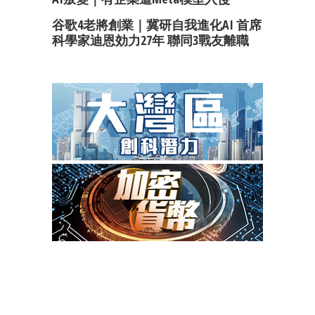
谷歌4老將創業｜冀研自我進化AI 首席
科學家迪恩効力27年 聯同3戰友離職