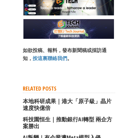
如欲投稿、報料，發布新聞稿或採訪通
知，
按這裏聯絡我們
。
RELATED POSTS
本地科研成果｜港大「原子級」晶片
速度快億倍
科技園恒生｜推動銀行AI轉型 兩企方
案勝出
AI叛變｜有企業遭Meta模型入侵