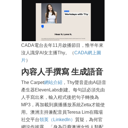
CADA電台去年11月啟播節目，惟半年來
沒人識穿AI女主播Thy。（
CADA網上圖
片
）
內容人手撰寫 生成語音
The Carpet
網站介紹
，Thy聲音是由AI語音
產生器ElevenLabs創建。每句話必須先由
人手寫出來，輸入程式後把句子轉換為
MP3，再加載到廣播播放系統Zetta才能使
用。澳洲主持兼配音員Teresa Lim在職場
社交平台
領英（LinkedIn）
質疑，為何官
網沒作披露，「身為亞裔澳洲女性人類配