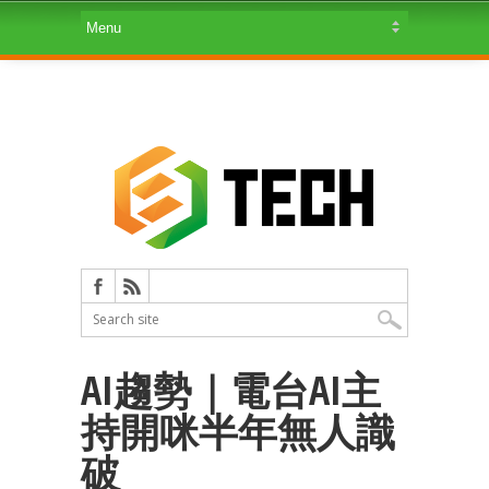
AI趨勢｜電台AI主
持開咪半年無人識
破