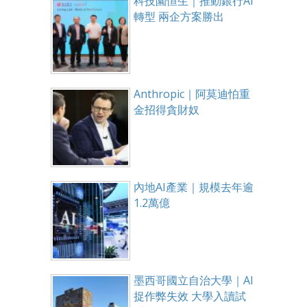
科技園恒生｜推動銀行AI
轉型 兩企方案勝出
Anthropic｜阿莫迪怕重
金招得貪財奴
內地AI產業｜規模去年逾
1.2萬億
墨西哥國立自治大學｜AI
捉作弊失效 大學入讀試