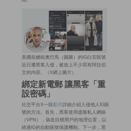
美國前總統奧巴馬（圓圖）的IG白宮賬號
近日遭黑客入侵，被放上不少寫有阿拉伯
文的內容。（X網上圖片）
綁定新電郵 讓黑客「重
設密碼」
社交平台X一段
影片
詳細介紹入侵他人IG賬
號的方法。首先，黑客使用虛擬私人網絡
（VPN），偽造目標用戶的地理位置，以
繞過IG的自動賬號保護機制。下一步，黑