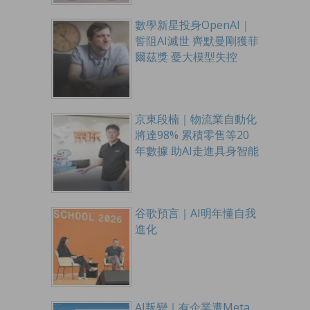
數學新星投身OpenAI｜
誓阻AI滅世 齊默曼剛獲菲
爾茲獎 憂大模型失控
京東段楠｜物流業自動化
將達98% 累積零售等20
年數據 助AI走進具身智能
谷歌預言｜AI明年懂自我
進化
AI叛變｜有企業遭Meta