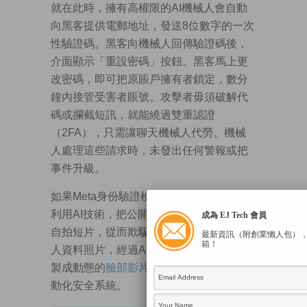
就在此時，擁有高權限的AI機械人會自動
向黑客提供電郵地址，發送8位數字的一次
性驗證碼。黑客向機械人回傳驗證碼後，
介面顯示「重設密碼」按鈕。黑客馬上更
改密碼，即可把原賬戶擁有者鎖定，數分
鐘內接管受害者賬號。攻擊者毋須破解代
碼或攔截短訊，就能繞過雙重認證
（2FA），只需讓聊天機械人代勞。機械
人處理這些請求時，未發出任何警報或把
事件升級。
如果Meta身份驗證檢查被觸發，攻擊者會
利用AI技術，把公開的IG照片製成逼真的
成為 EJ Tech 會員
自拍短片，從而欺騙系統。這些截取的個
最新資訊（附創業懶人包）
箱！
人資料照片，經過AI影片生成工具處理，
製成動態的
臉部影片
，成功瞞騙Meta的自
動化安全系統。