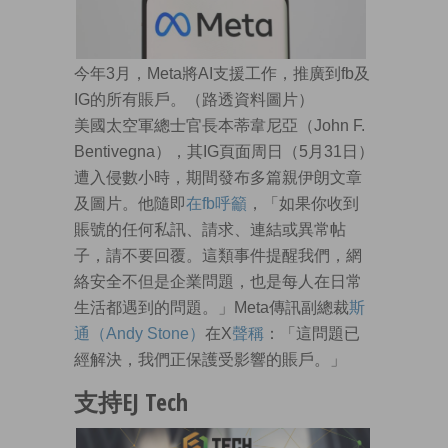
今年3月，Meta將AI支援工作，推廣到fb及
IG的所有賬戶。（路透資料圖片）
美國太空軍總士官長本蒂韋尼亞（John F.
Bentivegna），其IG頁面周日（5月31日）
遭入侵數小時，期間發布多篇親伊朗文章
及圖片。他隨即
在fb呼籲
，「如果你收到
賬號的任何私訊、請求、連結或異常帖
子，請不要回覆。這類事件提醒我們，網
絡安全不但是企業問題，也是每人在日常
生活都遇到的問題。」Meta傳訊副總裁
斯
通（Andy Stone）
在X
聲稱
：「這問題已
經解決，我們正保護受影響的賬戶。」
支持EJ Tech