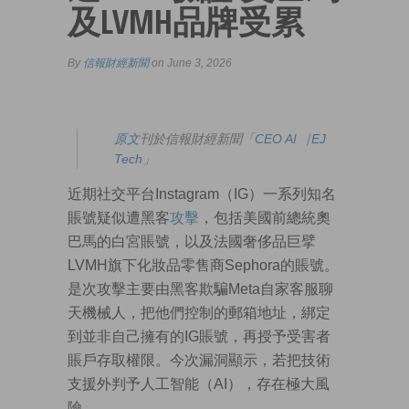
及LVMH品牌受累
By
信報財經新聞
on June 3, 2026
原文
刊於信報財經新聞「
CEO AI⎹ EJ
Tech
」
近期社交平台Instagram（IG）一系列知名
賬號疑似遭黑客
攻擊
，包括美國前總統奧
巴馬的白宮賬號，以及法國奢侈品巨擘
LVMH旗下化妝品零售商Sephora的賬號。
是次攻擊主要由黑客欺騙Meta自家客服聊
天機械人，把他們控制的郵箱地址，綁定
到並非自己擁有的IG賬號，再授予受害者
賬戶存取權限。今次漏洞顯示，若把技術
支援外判予人工智能（AI），存在極大風
險。