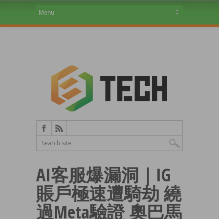
AI客服爆漏洞｜IG
賬戶極速遭騎劫 繞
過Meta驗證 奧巴馬