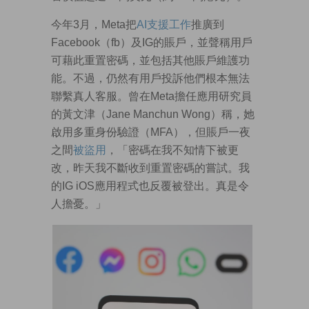
今年3月，Meta把
AI支援工作
推廣到
Facebook（fb）及IG的賬戶，並聲稱用戶
可藉此重置密碼，並包括其他賬戶維護功
能。不過，仍然有用戶投訴他們根本無法
聯繫真人客服。曾在Meta擔任應用研究員
的黃文津（Jane Manchun Wong）稱，她
啟用多重身份驗證（MFA），但賬戶一夜
之間
被盜用
，「密碼在我不知情下被更
改，昨天我不斷收到重置密碼的嘗試。我
的IG iOS應用程式也反覆被登出。真是令
人擔憂。」