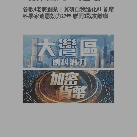
谷歌4老將創業｜冀研自我進化AI 首席
科學家迪恩効力27年 聯同3戰友離職