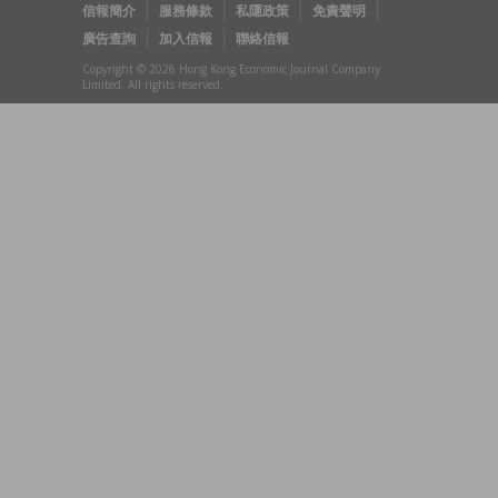
信報簡介
服務條款
私隱政策
免責聲明
廣告查詢
加入信報
聯絡信報
Copyright © 2026 Hong Kong Economic Journal Company
Limited. All rights reserved.