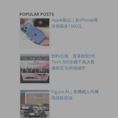
POPULAR POSTS
Apple新品｜新iPhone傳
加價最多1560元
創科出海 香港啟航HK
Tech 300全國千萬大賽
擴展至16內地城市
Figure AI｜美機械人司機
識扭軚踩油