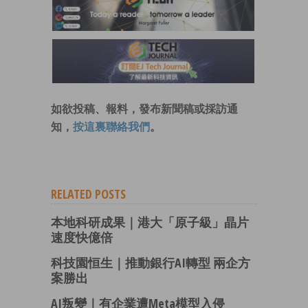
如欲投稿、報料，發布新聞稿或採訪通
知，
按這裏聯絡我們
。
RELATED POSTS
本地科研成果｜港大「原子級」晶片
速度快億倍
科技園恒生｜推動銀行AI轉型 兩企方
案勝出
AI叛變｜有企業遭Meta模型入侵