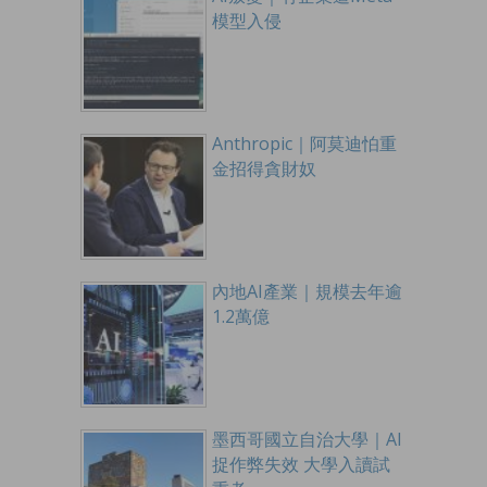
模型入侵
Anthropic｜阿莫迪怕重
金招得貪財奴
內地AI產業｜規模去年逾
1.2萬億
墨西哥國立自治大學｜AI
捉作弊失效 大學入讀試