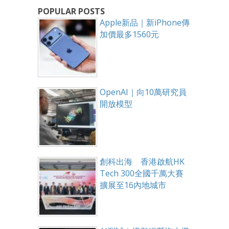
POPULAR POSTS
Apple新品｜新iPhone傳
加價最多1560元
OpenAI｜向10萬研究員
開放模型
創科出海 香港啟航HK
Tech 300全國千萬大賽
擴展至16內地城市