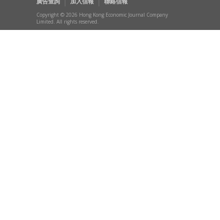
廣告查詢
加入信報
聯絡信報
Copyright © 2026 Hong Kong Economic Journal Company
Limited. All rights reserved.