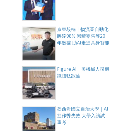
京東段楠｜物流業自動化
將達98% 累積零售等20
年數據 助AI走進具身智能
Figure AI｜美機械人司機
識扭軚踩油
墨西哥國立自治大學｜AI
捉作弊失效 大學入讀試
重考