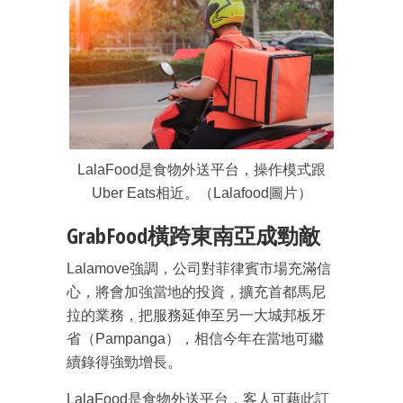
LalaFood是食物外送平台，操作模式跟
Uber Eats相近。（Lalafood圖片）
GrabFood橫跨東南亞成勁敵
Lalamove強調，公司對菲律賓市場充滿信
成為 EJ Tech 會員
心，將會加強當地的投資，擴充首都馬尼
最新資訊（附創業懶人包）
拉的業務，把服務延伸至另一大城邦板牙
箱！
省（Pampanga），相信今年在當地可繼
續錄得強勁增長。
LalaFood是食物外送平台，客人可藉此訂