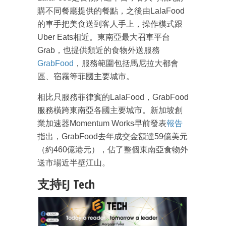
購不同餐廳提供的餐點，之後由LalaFood
的車手把美食送到客人手上，操作模式跟
Uber Eats相近。東南亞最大召車平台
Grab，也提供類近的食物外送服務
GrabFood
，服務範圍包括馬尼拉大都會
區、宿霧等菲國主要城市。
相比只服務菲律賓的LalaFood，GrabFood
服務橫跨東南亞各國主要城市。新加坡創
業加速器Momentum Works早前發表
報告
指出，GrabFood去年成交金額達59億美元
（約460億港元），佔了整個東南亞食物外
送市場近半壁江山。
支持EJ Tech