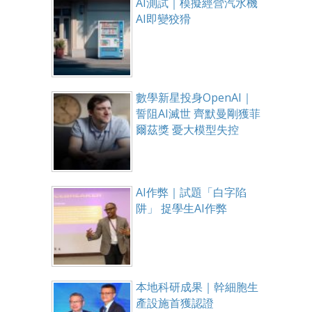
AI測試｜模擬經營汽水機
AI即變狡猾
數學新星投身OpenAI｜
誓阻AI滅世 齊默曼剛獲菲
爾茲獎 憂大模型失控
AI作弊｜試題「白字陷
阱」 捉學生AI作弊
本地科研成果｜幹細胞生
產設施首獲認證