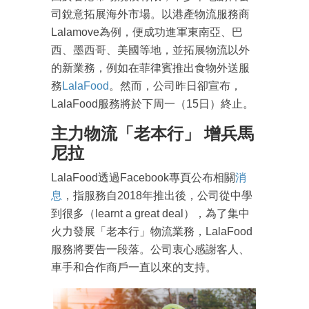
司銳意拓展海外市場。以港產物流服務商
Lalamove為例，便成功進軍東南亞、巴
西、墨西哥、美國等地，並拓展物流以外
的新業務，例如在菲律賓推出食物外送服
務
LalaFood
。然而，公司昨日卻宣布，
LalaFood服務將於下周一（15日）終止。
主力物流「老本行」 增兵馬
尼拉
LalaFood透過Facebook專頁公布相關
消
息
，指服務自2018年推出後，公司從中學
到很多（learnt a great deal），為了集中
火力發展「老本行」物流業務，LalaFood
服務將要告一段落。公司衷心感謝客人、
車手和合作商戶一直以來的支持。