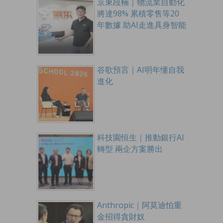
京東段楠｜物流業自動化
將達98% 累積零售等20
年數據 助AI走進具身智能
谷歌預言｜AI明年懂自我
進化
科技園恒生｜推動銀行AI
轉型 兩企方案勝出
Anthropic｜阿莫迪怕重
金招得貪財奴