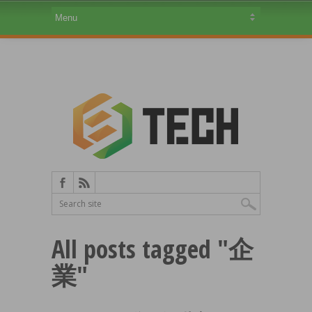
All posts tagged "企
業"