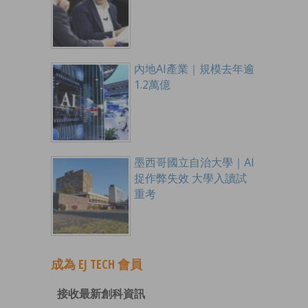
內地AI產業｜規模去年逾
1.2萬億
墨西哥國立自治大學｜AI
捉作弊失效 大學入讀試
重考
成為 EJ TECH 會員
接收最新創科資訊