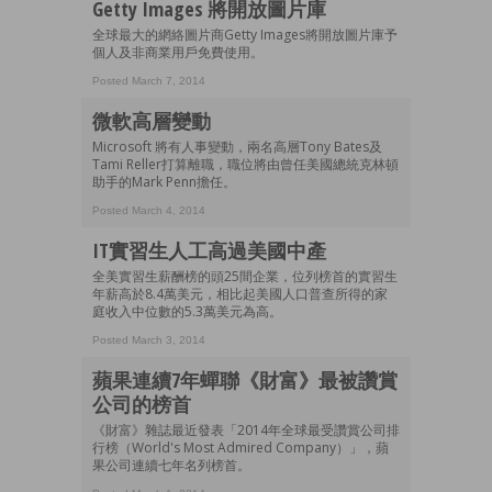
Getty Images 將開放圖片庫
全球最大的網絡圖片商Getty Images將開放圖片庫予
個人及非商業用戶免費使用。
Posted March 7, 2014
微軟高層變動
Microsoft 將有人事變動，兩名高層Tony Bates及
Tami Reller打算離職，職位將由曾任美國總統克林頓
助手的Mark Penn擔任。
Posted March 4, 2014
IT實習生人工高過美國中產
全美實習生薪酬榜的頭25間企業，位列榜首的實習生
年薪高於8.4萬美元，相比起美國人口普查所得的家
庭收入中位數的5.3萬美元為高。
Posted March 3, 2014
蘋果連續7年蟬聯《財富》最被讚賞
公司的榜首
《財富》雜誌最近發表「2014年全球最受讚賞公司排
行榜（World's Most Admired Company）」，蘋
果公司連續七年名列榜首。