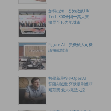
創科出海 香港啟航HK
Tech 300全國千萬大賽
擴展至16內地城市
Figure AI｜美機械人司機
識扭軚踩油
數學新星投身OpenAI｜
誓阻AI滅世 齊默曼剛獲菲
爾茲獎 憂大模型失控