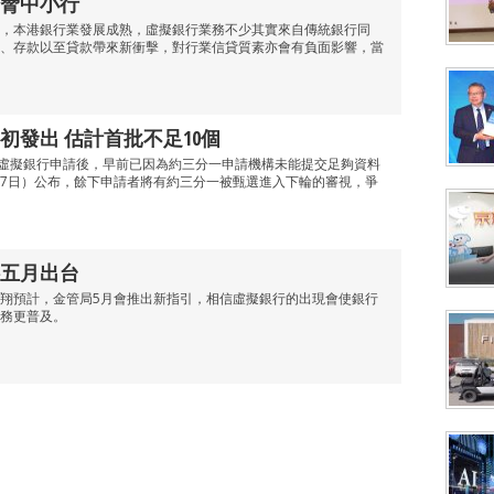
脅中小行
，本港銀行業發展成熟，虛擬銀行業務不少其實來自傳統銀行同
、存款以至貸款帶來新衝擊，對行業信貸質素亦會有負面影響，當
初發出 估計首批不足10個
間虛擬銀行申請後，早前已因為約三分一申請機構未能提交足夠資料
7日）公布，餘下申請者將有約三分一被甄選進入下輪的審視，爭
五月出台
翔預計，金管局5月會推出新指引，相信虛擬銀行的出現會使銀行
務更普及。