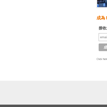
成為 E
接收
Click her