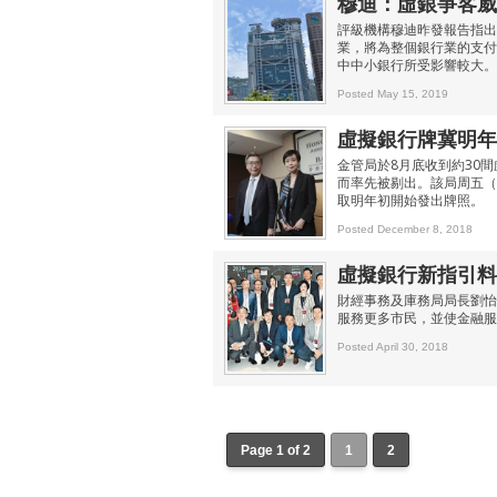
穆迪：虛銀爭客威
評級機構穆迪昨發報告指出
業，將為整個銀行業的支付
中中小銀行所受影響較大。
Posted May 15, 2019
虛擬銀行牌冀明年
金管局於8月底收到約30
而率先被剔出。該局周五（
取明年初開始發出牌照。
Posted December 8, 2018
虛擬銀行新指引料
財經事務及庫務局局長劉怡
服務更多市民，並使金融服
Posted April 30, 2018
Page 1 of 2
1
2