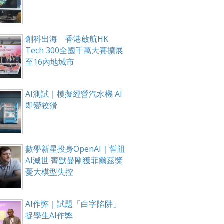
創科出海 香港啟航HK
Tech 300全國千萬大賽擴展
至16內地城市
AI測試｜模擬經營汽水機 AI
即變狡猾
數學新星投身OpenAI｜誓阻
AI滅世 齊默曼剛獲菲爾茲獎
憂大模型失控
AI作弊｜試題「白字陷阱」
捉學生AI作弊