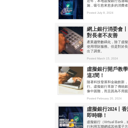
近年，本地虛擬銀行迅速崛
施，吸引愈來愈多的消費者
Posted July 8, 2024
網上銀行消委會丨
對長者不友善
產業趨勢數碼化，除了虛擬
使用理財服務。但是對於長
出了調查。
Posted March 15, 2024
虛擬銀行開戶教學
這2間！
隨著科技發展和金融創新，
行。虛擬銀行革新了傳統銀
像中困難，而且因為不用親
Posted February 20, 2024
虛擬銀行2024
即時睇！
虛擬銀行（Virtual Ba
行利用互聯網或其他電子方