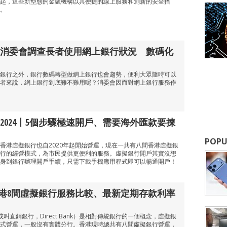
起，這些新型態的金融機構以其便捷的線上服務和創新的安全措
。
消委會調查長者使用網上銀行狀況 數碼化
銀行之外，銀行數碼轉型做網上銀行也會趨勢，便利大眾隨時可以
者來說，網上銀行到底難不難用呢？消委會因而對網上銀行服務作
2024丨5個步驟極速開戶、需要海外匯款要揀
POPU
香港虛擬銀行也自2020年起開始營運，現在一共有八間香港虛擬銀
行的經營模式，為市民提供更便利的服務。虛擬銀行開戶其實沒想
身到銀行辦理開戶手續，只需下載手機應用程式即可以暢通開戶！
丨香港8間虛擬銀行服務比較、最新定期存款利率
nk，或叫直銷銀行，Direct Bank）是相對傳統銀行的一個概念，虛擬銀
式營運，一般沒有實體分行。香港現時總共有八間虛擬銀行營運，