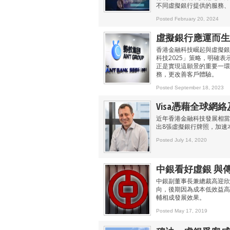
不同虛擬銀行提供的服務、
Posted February 20, 2024
虛擬銀行應運而生 
香港金融科技崛起與虛擬銀
科技2025」策略，明確
正是實現這願景的重要一環
務，更改善客戶體驗。
Posted September 18, 2023
Visa憑藉全球網
近年香港金融科技發展相當
出8張虛擬銀行牌照，加速
Posted July 14, 2020
中銀看好虛銀 與
中銀副董事長兼總裁高迎欣
向，後期因為成本低效益高
輔相成發展效果。
Posted May 17, 2019