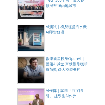
Tech 300全國千萬大賽
擴展至16內地城市
AI測試｜模擬經營汽水機
AI即變狡猾
數學新星投身OpenAI｜
誓阻AI滅世 齊默曼剛獲菲
爾茲獎 憂大模型失控
AI作弊｜試題「白字陷
阱」 捉學生AI作弊