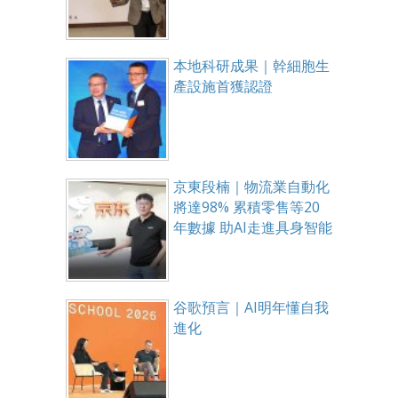
本地科研成果｜幹細胞生
產設施首獲認證
京東段楠｜物流業自動化
將達98% 累積零售等20
年數據 助AI走進具身智能
谷歌預言｜AI明年懂自我
進化