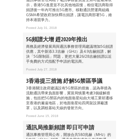
示，香港5G進度並不比其他地區慢，相信電訊商取得
頻譜後一年內可推出5G應市。移動通訊營運商組織
GSMA希望政府加快釋出頻譜，讓電訊商部署5G，維
成為 EJ Tech 會員
持本港競爭力。
最新資訊（附創業懶人包）
Posted July 31, 2018
箱！
5G頻譜大增 趕2020年推出
商務及經濟發展局與通訊事務管理局建議增加5G頻譜
供應，其中新添3.3吉赫（GHz）及4.9吉赫頻譜，解
決「5G限制區」問題，更把大量26/28吉赫頻譜以近
乎免費的方式指配予申請的電訊商。
Posted July 27, 2018
3香港提三措施 紓解5G禁區爭議
3香港關注政府建議設有5G禁區的措施，認為舉措為
流動通訊帶來負面影響，冀當局慎重考慮3個緩解措
施，包括把5G禁區內的地面衞星站由大埔工業邨遷移
至香港的遍遠地區，於地面衞星站四周架設屏蔽護
罩，以及調校基站天線的發射方向。
Posted June 15, 2018
通訊局推新頻譜 即日可申請
通訊事務管理局公布，開放合共580兆赫（MHz）的