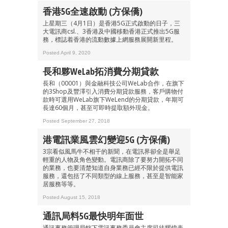
香港5G全速啟動 (方保僑)
上星期三（4月1日）是香港5G正式啟動的日子，三
大電訊商csl.、3香港及中國移動香港正式推出5G服
務，標誌着香港的流動數據上網服務展開新里程。
Posted April 9, 2020
長和夥WeLab拓消費分期貸款
長和（00001）與金融科技公司WeLab合作，在旗下
的3Shop及豐澤引入消費分期貸款服務，客戶購物付
款時可選用WeLab旗下WeLend的分期貸款，年期可
長達60個月，甚至可即時提取額外現金。
Posted September 27, 2018
港電訊業風雲幻變迎5G (方保僑)
3宗看似風馬牛不相干的新聞，在電訊界卻全是舉足
輕重的人物及角色變動。電訊商除了要努力開拓不同
的業務，也要清楚知道自身業務已經不限於提供電訊
服務，還包括了不同類型的線上服務，甚至是智能家
居服務等等。
Posted August 15, 2018
通訊局料5G最快明年面世
通訊事務管理局轄下電訊事務委員會主席司徒耀煒表