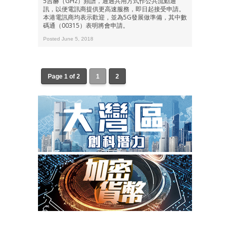
5吉赫（GHz）頻譜，通過共用方式作公共流動通
訊，以便電訊商提供更高速服務，即日起接受申請。
本港電訊商均表示歡迎，並為5G發展做準備，其中數
碼通（00315）表明將會申請。
Posted June 5, 2018
Page 1 of 2
1
2