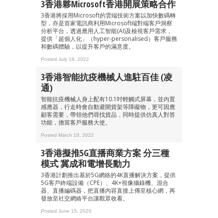
3香港夥Microsoft香港開展策略合作
3香港將採用Microsoft的雲端技術方案以加快數碼轉
型，亦是首家電訊商利用Microsoft端對端客戶洞察
分析平台，透過應用人工智能(AI)及檢視客戶需求，
提供「超個人化」（hyper-personalised）客戶服務
和數碼體驗，以提升客戶的滿意度。
Posted July 18, 2022
3香港智能抗疫機械人進駐百佳 (凌
通)
智能抗疫機械人身上配有10.1吋輕觸式屏幕，並內置
感應器，行走時會自動避開貨架等障礙物，更可因應
顧客需要，帶領他們尋找貨品，同時提供仿真人對答
功能，擔當客戶服務大使。
Posted March 10, 2022
3香港擬推5G直播商業方案 分三種
模式 冀成和電增長動力
3香港計劃推出基於5G網絡的4K直播解決方案，提供
5G客戶終端設備（CPE）、4K+視像攝錄機、混合
器、直播編碼器，把直播內容直接上傳至核心網，再
發放至社交網絡平台讓觀眾收看。
Posted June 15, 2020