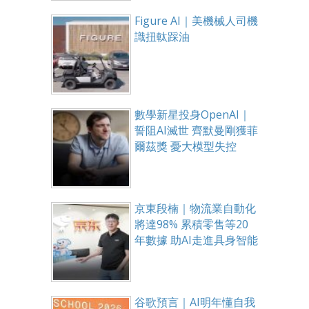
Figure AI｜美機械人司機
識扭軚踩油
數學新星投身OpenAI｜
誓阻AI滅世 齊默曼剛獲菲
爾茲獎 憂大模型失控
京東段楠｜物流業自動化
將達98% 累積零售等20
年數據 助AI走進具身智能
谷歌預言｜AI明年懂自我