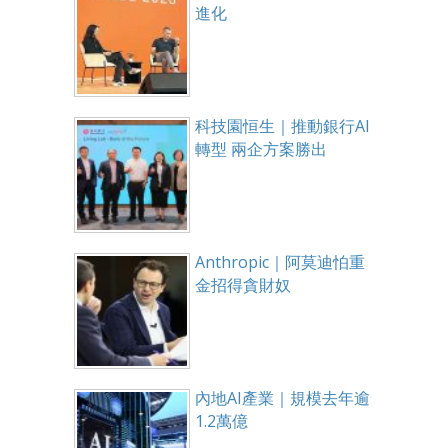
進化
科技園恒生｜推動銀行AI
轉型 兩企方案勝出
Anthropic｜阿莫迪怕重
金招得貪財奴
內地AI產業｜規模去年逾
1.2萬億