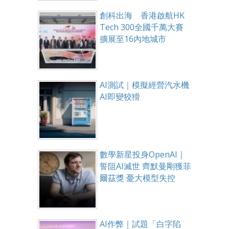
創科出海 香港啟航HK
Tech 300全國千萬大賽
擴展至16內地城市
AI測試｜模擬經營汽水機
AI即變狡猾
數學新星投身OpenAI｜
誓阻AI滅世 齊默曼剛獲菲
爾茲獎 憂大模型失控
AI作弊｜試題「白字陷