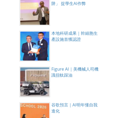
阱」 捉學生AI作弊
本地科研成果｜幹細胞生
產設施首獲認證
Figure AI｜美機械人司機
識扭軚踩油
谷歌預言｜AI明年懂自我
進化