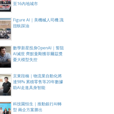
至16內地城市
Figure AI｜美機械人司機 識
扭軚踩油
數學新星投身OpenAI｜誓阻
AI滅世 齊默曼剛獲菲爾茲獎
憂大模型失控
京東段楠｜物流業自動化將
達98% 累積零售等20年數據
助AI走進具身智能
科技園恒生｜推動銀行AI轉
型 兩企方案勝出