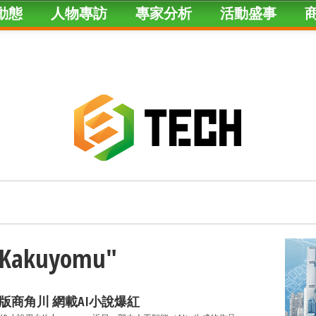
動態
人物專訪
專家分析
活動盛事
 "Kakuyomu"
版商角川 網載AI小說爆紅