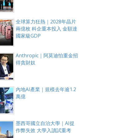
全球算力狂熱｜2028年晶片
兩億枚 科企重本投入 金額達
國家級GDP
Anthropic｜阿莫迪怕重金招
得貪財奴
內地AI產業｜規模去年逾1.2
萬億
墨西哥國立自治大學｜AI捉
作弊失效 大學入讀試重考