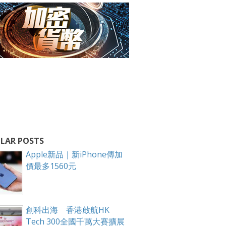
LAR POSTS
Apple新品｜新iPhone傳加
價最多1560元
創科出海 香港啟航HK
Tech 300全國千萬大賽擴展