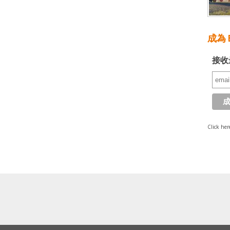
成為 E
接收
Click her