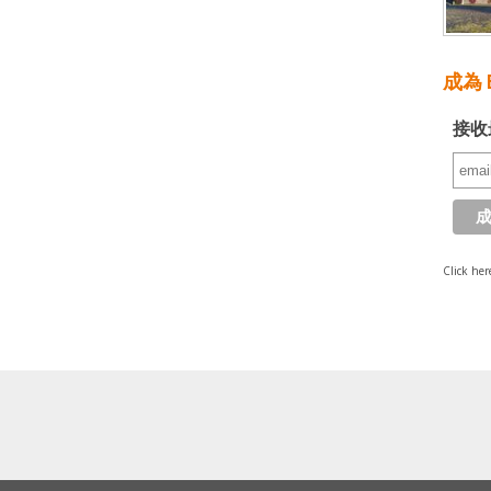
成為 E
接收
Click her