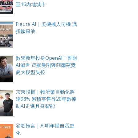
至16內地城市
Figure AI｜美機械人司機 識
扭軚踩油
數學新星投身OpenAI｜誓阻
AI滅世 齊默曼剛獲菲爾茲獎
憂大模型失控
京東段楠｜物流業自動化將
達98% 累積零售等20年數據
助AI走進具身智能
谷歌預言｜AI明年懂自我進
化