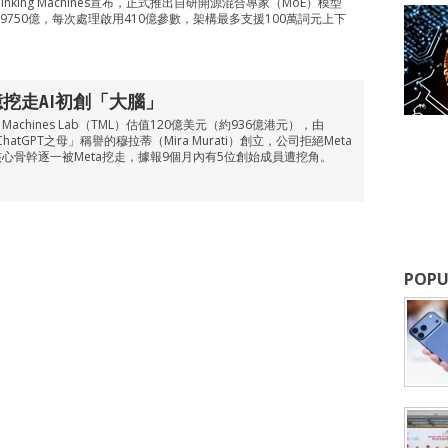
nking Machines宣布，正式推出自研開源混合專家（MoE）模型
量為9750億，每次處理啟用410億參數，架構最多支援100萬詞元上下
億挖走AI初創「大腦」
 Machines Lab（TML）估值120億美元（約936億港元），由
hatGPT之母」稱譽的穆拉蒂（Mira Murati）創立，公司拒絕Meta
心骨幹逐一被Meta挖走，據報9個月內有5位創始成員遭挖角。
POPU