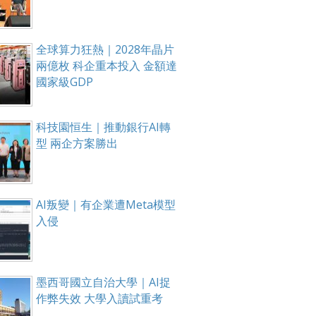
全球算力狂熱｜2028年晶片
兩億枚 科企重本投入 金額達
國家級GDP
科技園恒生｜推動銀行AI轉
型 兩企方案勝出
AI叛變｜有企業遭Meta模型
入侵
墨西哥國立自治大學｜AI捉
作弊失效 大學入讀試重考