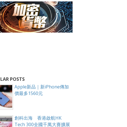
LAR POSTS
Apple新品｜新iPhone傳加
價最多1560元
創科出海 香港啟航HK
Tech 300全國千萬大賽擴展