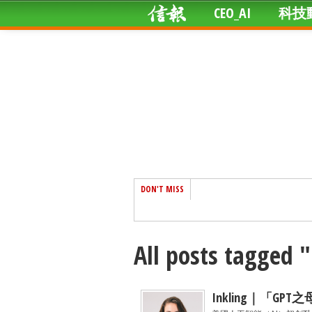
CEO_AI
科技
DON'T MISS
All posts tagged 
Inkling｜「GP