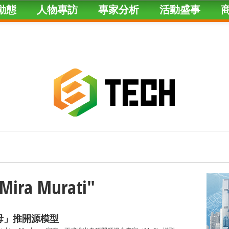
動態
人物專訪
專家分析
活動盛事
"Mira Murati"
T之母」推開源模型