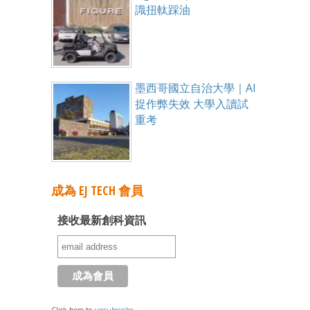
識扭軚踩油
墨西哥國立自治大學｜AI
捉作弊失效 大學入讀試
重考
成為 EJ TECH 會員
接收最新創科資訊