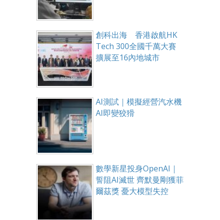
創科出海 香港啟航HK
Tech 300全國千萬大賽
擴展至16內地城市
AI測試｜模擬經營汽水機
AI即變狡猾
數學新星投身OpenAI｜
誓阻AI滅世 齊默曼剛獲菲
爾茲獎 憂大模型失控