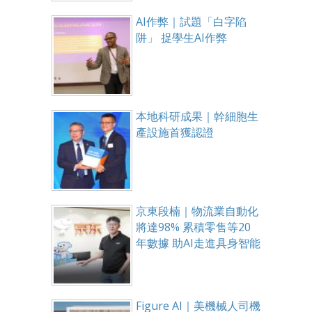
AI作弊｜試題「白字陷
阱」 捉學生AI作弊
本地科研成果｜幹細胞生
產設施首獲認證
京東段楠｜物流業自動化
將達98% 累積零售等20
年數據 助AI走進具身智能
Figure AI｜美機械人司機