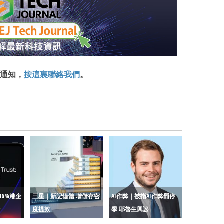
通知，
按這裏聯絡我們
。
36%港企
三星｜新記憶體 增儲存密
AI作弊｜被指AI作弊罰停
錄
度提效
學 耶魯生興訟