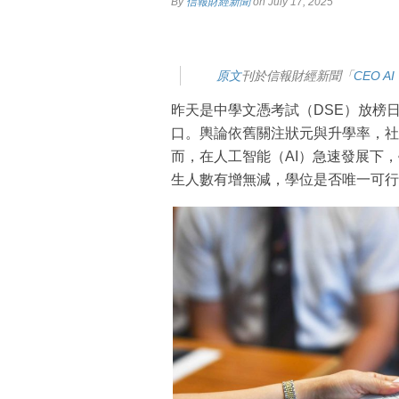
By
信報財經新聞
on July 17, 2025
原文
刊於信報財經新聞「
CEO A
昨天是中學文憑考試（DSE）放榜
口。輿論依舊關注狀元與升學率，社
而，在人工智能（AI）急速發展下
生人數有增無減，學位是否唯一可行