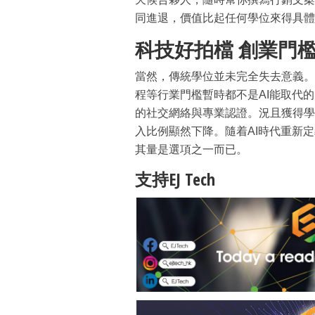
同進退，價值比起任何學位來得具體
科技好拍檔 創業門
當然，傳統學位並未完全失去意義。
程等行業門檻暫時都不是AI能取代
的社交網絡與專業認證。況且獲得學
入比例顯然下降。隨着AI時代重新
其量是選項之一而已。
支持EJ Tech