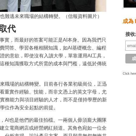
也難逃未來職場的結構轉變。（信報資料圖片）
成為 E
取代
接收
的事實，而最好的答案可能正是AI本身。因為我們只
免費問答、學習各種相關知識，如AI基礎概念、編程
證的意欲，即使沒有入讀大學，單靠運用AI工具，
。這種知識獲取方式所需的成本與門檻，遠低於傳統
Click her
來職場的結構轉變。目前各行各業初級崗位，正迅
愈看重實作經驗、技能，而非文憑上的英文字母，尤
實務能力與項目經驗的人才，而不是僅持學歷的新
學位作為安全起點的前提。
，AI也是他們的最佳拍檔。一兩個人毋須龐大團隊
、建立電商網店或經營網紅頻道。其角色宛如一位全
、分析市場、設計產品方案，而且願意無怨無悔共