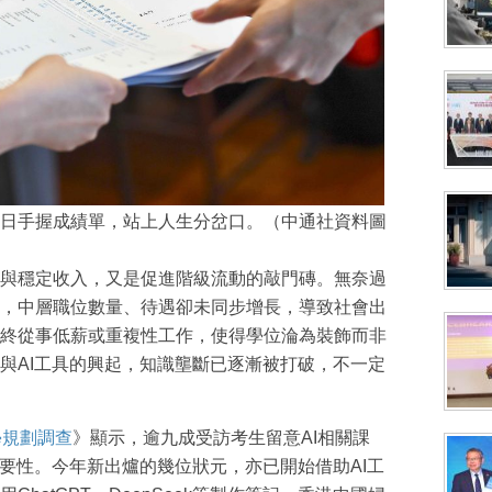
日手握成績單，站上人生分岔口。（中通社資料圖
與穩定收入，又是促進階級流動的敲門磚。無奈過
，中層職位數量、待遇卻未同步增長，導致社會出
終從事低薪或重複性工作，使得學位淪為裝飾而非
與AI工具的興起，知識壟斷已逐漸被打破，不一定
學規劃調查
》顯示，逾九成受訪考生留意AI相關課
重要性。今年新出爐的幾位狀元，亦已開始借助AI工