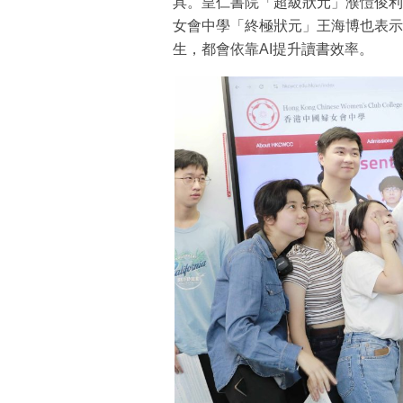
具。皇仁書院「超級狀元」濮愷俊利用C
女會中學「終極狀元」王海博也表示
生，都會依靠AI提升讀書效率。