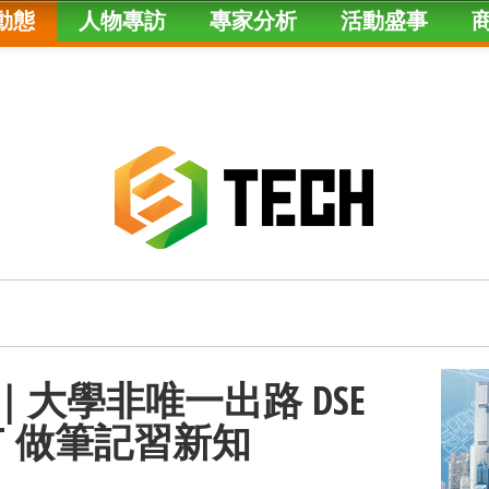
動態
人物專訪
專家分析
活動盛事
｜大學非唯一出路 DSE
PT 做筆記習新知