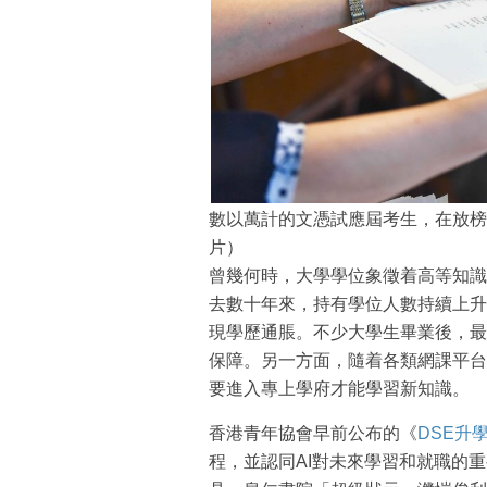
數以萬計的文憑試應屆考生，在放榜
片）
曾幾何時，大學學位象徵着高等知識
去數十年來，持有學位人數持續上升
現學歷通脹。不少大學生畢業後，最
保障。另一方面，隨着各類網課平台
要進入專上學府才能學習新知識。
香港青年協會早前公布的《
DSE升
程，並認同AI對未來學習和就職的