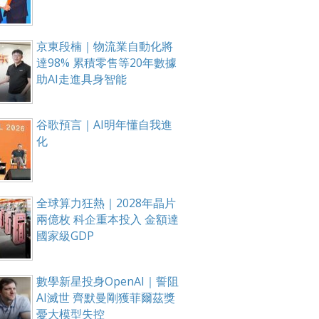
京東段楠｜物流業自動化將
達98% 累積零售等20年數據
助AI走進具身智能
谷歌預言｜AI明年懂自我進
化
全球算力狂熱｜2028年晶片
兩億枚 科企重本投入 金額達
國家級GDP
數學新星投身OpenAI｜誓阻
AI滅世 齊默曼剛獲菲爾茲獎
憂大模型失控