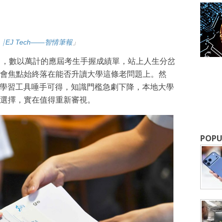
I⎹ EJ Tech——智情筆報
」
日，數以萬計的應屆考生手握成績單，站上人生分岔
會焦點始終落在能否升讀大學這條老問題上。然
，學習工具唾手可得，知識門檻急劇下降，本地大學
選擇，實在值得重新審視。
成為 EJ Tech 會員
POPU
最新資訊（附創業懶人包），直達郵