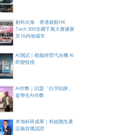
創科出海 香港啟航HK
Tech 300全國千萬大賽擴展
至16內地城市
AI測試｜模擬經營汽水機 AI
即變狡猾
AI作弊｜試題「白字陷阱」
捉學生AI作弊
本地科研成果｜幹細胞生產
設施首獲認證