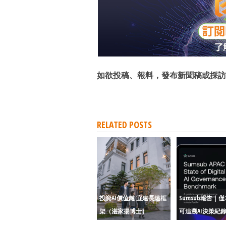
如欲投稿、報料，發布新聞稿或採訪
RELATED POSTS
投資AI價值鏈 宜建長遠框
Sumsub報告｜僅
架（湛家揚博士）
可追溯AI決策紀