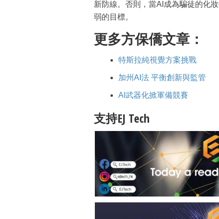
新防線。否則，當AI成為騙徒的化
弱的目標。
更多方保僑文章：
特斯拉純視覺方案挑戰
加州AI法 平衡創新與監管
AI武器化掀軍備競賽
支持EJ Tech