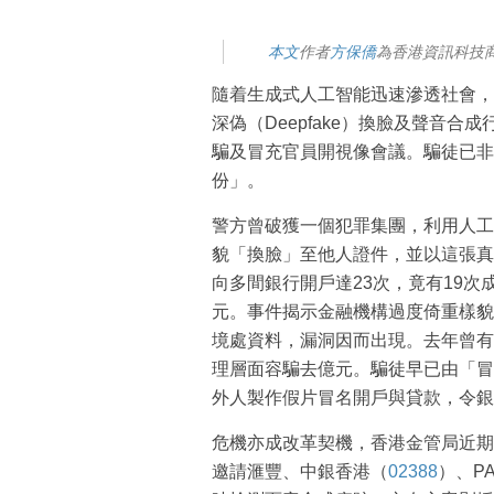
本文
作者
方保僑
為香港資訊科技
隨着生成式人工智能迅速滲透社會，
深偽（Deepfake）換臉及聲音
騙及冒充官員開視像會議。騙徒已非
份」。
警方曾破獲一個犯罪集團，利用人工
貌「換臉」至他人證件，並以這張真
向多間銀行開戶達23次，竟有19次
元。事件揭示金融機構過度倚重樣貌
境處資料，漏洞因而出現。去年曾有外
理層面容騙去億元。騙徒早已由「冒
外人製作假片冒名開戶與貸款，令銀
危機亦成改革契機，香港金管局近期
邀請滙豐、中銀香港（
02388
）、P