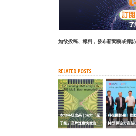
如欲投稿、報料，發布新聞稿或採訪
RELATED POSTS
本地科研成果｜港大「原
科技園恒生｜推動
子級」晶片速度快億倍
轉型 兩企方案勝