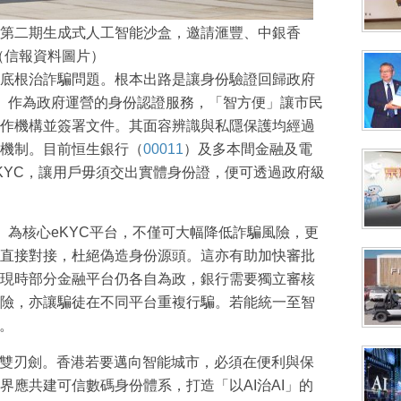
第二期生成式人工智能沙盒，邀請滙豐、中銀香
。（信報資料圖片）
底根治詐騙問題。根本出路是讓身份驗證回歸政府
。作為政府運營的身份認證服務，「智方便」讓市民
作機構並簽署文件。其面容辨識與私隱保護均經過
機制。目前恒生銀行（
00011
）及多本間金融及電
KYC，讓用戶毋須交出實體身份證，便可透過政府級
」為核心eKYC平台，不僅可大幅降低詐騙風險，更
直接對接，杜絕偽造身份源頭。這亦有助加快審批
現時部分金融平台仍各自為政，銀行需要獨立審核
險，亦讓騙徒在不同平台重複行騙。若能統一至智
。
是雙刃劍。香港若要邁向智能城市，必須在便利與保
界應共建可信數碼身份體系，打造「以AI治AI」的