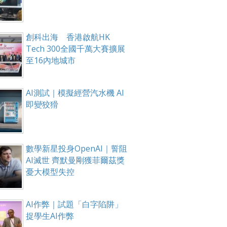
創科出海 香港啟航HK
Tech 300全國千萬大賽擴展
至16內地城市
AI測試｜模擬經營汽水機 AI
即變狡猾
數學新星投身OpenAI｜誓阻
AI滅世 齊默曼剛獲菲爾茲獎
憂大模型失控
AI作弊｜試題「白字陷阱」
捉學生AI作弊