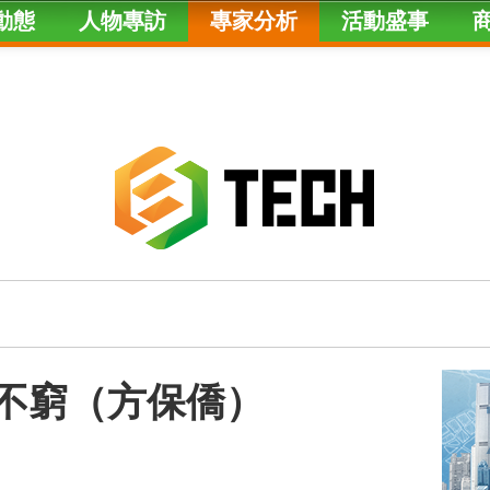
動態
人物專訪
專家分析
活動盛事
出不窮（方保僑）