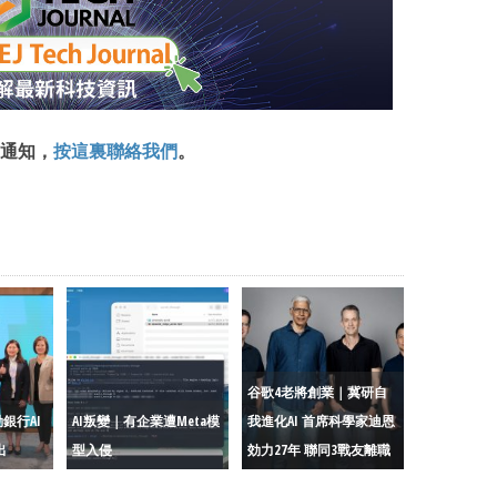
通知，
按這裏聯絡我們
。
谷歌4老將創業｜冀研自
銀行AI
AI叛變｜有企業遭Meta模
我進化AI 首席科學家迪恩
出
型入侵
効力27年 聯同3戰友離職