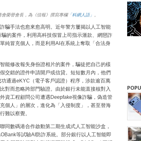
商會榮譽會長，為《信報》撰寫專欄
「科網人語」
。
詐騙手法也愈來愈高明。近年警方屢揭以人工智能
合成行騙的案件，利用高科技假冒上司指示滙款、網戀詐
單純冒充個人，而是利用AI在系統上奪取「合法身
成為 EJ Tech 會員
智能修改報失身份證相片的案件，騙徒把自己的樣
假交錯的證件申請開戶或信貸。短短數月內，他們
最新資訊（附創業懶人包），直達郵
成功通過eKYC（電子客戶認證）程序，涉款逾百萬
POPU
比對而忽略跨部門驗證。由於銀行未能直接核對入
資工程顧問公司遭遇Deepfake視像詐騙，偽造管
充個人」的層次，進化為「入侵制度」，甚至替海
行難以察覺。
聯同數碼港合作啟動第二期生成式人工智能沙盒，
AOBank等試驗AI防詐系統。部分銀行以人工智能即