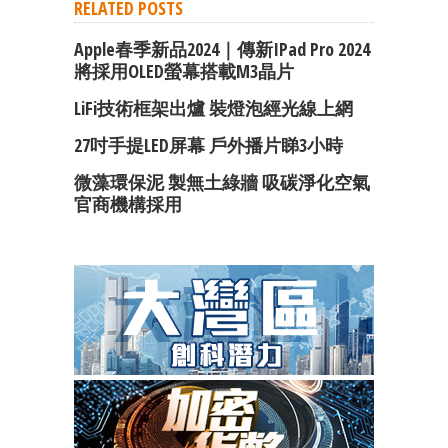
RELATED POSTS
Apple春季新品2024｜傳新iPad Pro 2024
將採用OLED螢幕搭載M3晶片
LiFi技術框架出爐 裝燈泡經光線上網
27吋手提LED屏幕 戶外播片睇3小時
微藻環保泥 製無土綠牆 吸碳淨化空氣
官商機構採用