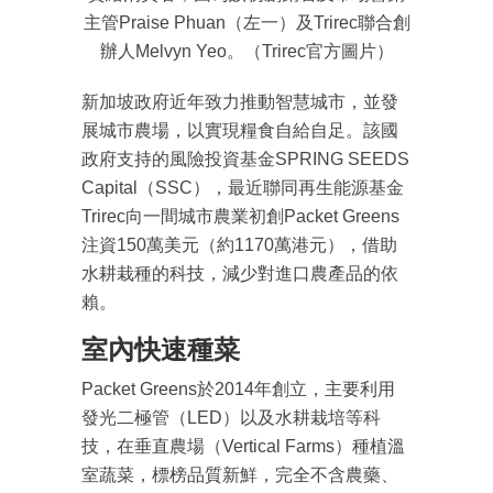
主管Praise Phuan（左一）及Trirec聯合創
辦人Melvyn Yeo。（Trirec官方圖片）
新加坡政府近年致力推動智慧城市，並發
展城市農場，以實現糧食自給自足。該國
政府支持的風險投資基金SPRING SEEDS
Capital（SSC），最近聯同再生能源基金
Trirec向一間城市農業初創Packet Greens
注資150萬美元（約1170萬港元），借助
水耕栽種的科技，減少對進口農產品的依
賴。
室內快速種菜
Packet Greens於2014年創立，主要利用
發光二極管（LED）以及水耕栽培等科
技，在垂直農場（Vertical Farms）種植溫
室蔬菜，標榜品質新鮮，完全不含農藥、