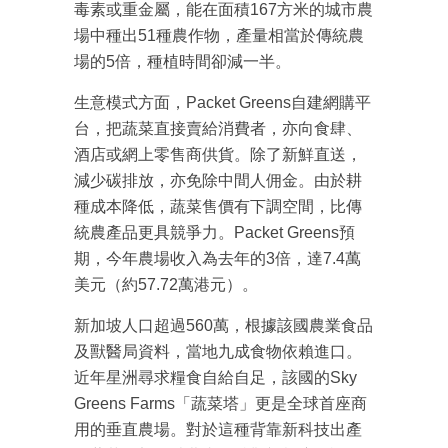
毒素或重金屬，能在面積167方米的城市農
場中種出51種農作物，產量相當於傳統農
場的5倍，種植時間卻減一半。
生意模式方面，Packet Greens自建網購平
台，把蔬菜直接賣給消費者，亦向食肆、
酒店或網上零售商供貨。除了新鮮直送，
減少碳排放，亦免除中間人佣金。由於耕
種成本降低，蔬菜售價有下調空間，比傳
成為 EJ Tech 會員
統農產品更具競爭力。Packet Greens預
期，今年農場收入為去年的3倍，達7.4萬
最新資訊（附創業懶人包）
箱！
美元（約57.72萬港元）。
新加坡人口超過560萬，根據該國農業食品
及獸醫局資料，當地九成食物依賴進口。
近年星洲尋求糧食自給自足，該國的Sky
Greens Farms「蔬菜塔」更是全球首座商
用的垂直農場。對於這種背靠新科技出產