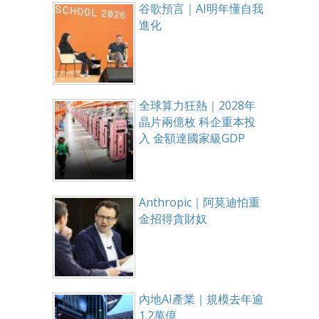
谷歌預言｜AI明年懂自我
進化
全球算力狂熱｜2028年
晶片兩億枚 科企重本投
入 金額達國家級GDP
Anthropic｜阿莫迪怕重
金招得貪財奴
內地AI產業｜規模去年逾
1.2萬億