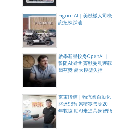
Figure AI｜美機械人司機
識扭軚踩油
數學新星投身OpenAI｜
誓阻AI滅世 齊默曼剛獲菲
爾茲獎 憂大模型失控
京東段楠｜物流業自動化
將達98% 累積零售等20
年數據 助AI走進具身智能