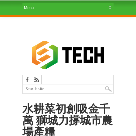
水耕菜初創吸金千
萬 獅城力撐城市農
場產糧