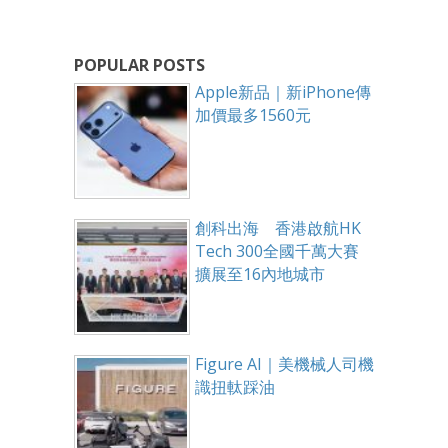
POPULAR POSTS
Apple新品｜新iPhone傳
加價最多1560元
創科出海 香港啟航HK
Tech 300全國千萬大賽
擴展至16內地城市
Figure AI｜美機械人司機
識扭軚踩油