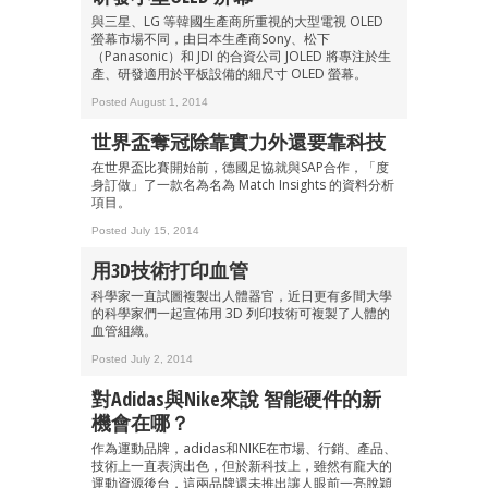
與三星、LG 等韓國生產商所重視的大型電視 OLED
螢幕市場不同，由日本生產商Sony、松下
（Panasonic）和 JDI 的合資公司 JOLED 將專注於生
產、研發適用於平板設備的細尺寸 OLED 螢幕。
Posted August 1, 2014
世界盃奪冠除靠實力外還要靠科技
在世界盃比賽開始前，德國足協就與SAP合作，「度
身訂做」了一款名為名為 Match Insights 的資料分析
項目。
Posted July 15, 2014
用3D技術打印血管
科學家一直試圖複製出人體器官，近日更有多間大學
的科學家們一起宣佈用 3D 列印技術可複製了人體的
血管組織。
Posted July 2, 2014
對Adidas與Nike來說 智能硬件的新
機會在哪？
作為運動品牌，adidas和NIKE在市場、行銷、產品、
技術上一直表演出色，但於新科技上，雖然有龐大的
運動資源後台，這兩品牌還未推出讓人眼前一亮脫穎