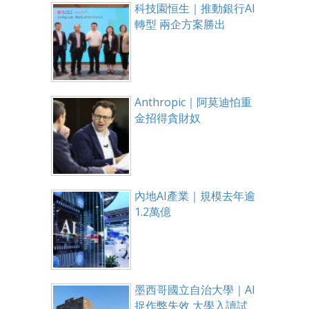
科技園恒生｜推動銀行AI
轉型 兩企方案勝出
Anthropic｜阿莫迪怕重
金招得貪財奴
內地AI產業｜規模去年逾
1.2萬億
墨西哥國立自治大學｜AI
捉作弊失效 大學入讀試