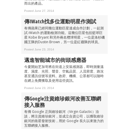
而出的產品。
Posted June 27, 2014
成為 EJ Tech 會員
最新資訊（附創業懶人包）
傳iWatch找多位運動明星作測試
箱！
有傳蘋果已經同幾位運動巨星達成合作計劃，一起測
試 iWatch 的運動檢測功能。這幾位巨星包括籃球巨
星 Kobe Bryant 和另外兩名欖球明星，一位是洛杉磯
國王隊的Dustin Brown，另一位是紅襪隊的球員。
Posted June 23, 2014
邁進智能城市的街頭感應器
今夏開始芝加哥將在街道上安裝感測器，即時測量溫
度、濕度、光照、聲音、空氣品質、人流密度、路況
甚至通訊信號等資料。政府、機構、公眾都可以隨時
在網上免費獲取及使用這些資訊。
Posted June 23, 2014
傳Google注資維珍銀河改善互聯網
接入服務
有傳 Google 正與維珍銀河（Virgin Galactic）洽
談，將注資維珍銀河，並成立合資公司，以獲取維珍
銀河的衛星發射技術，用於 Google 長久以來致力的
互聯網接入服務。