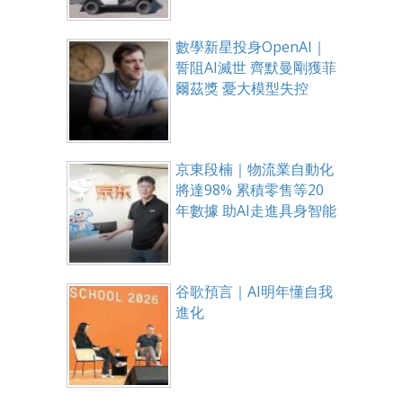
數學新星投身OpenAI｜
誓阻AI滅世 齊默曼剛獲菲
爾茲獎 憂大模型失控
京東段楠｜物流業自動化
將達98% 累積零售等20
年數據 助AI走進具身智能
谷歌預言｜AI明年懂自我
進化