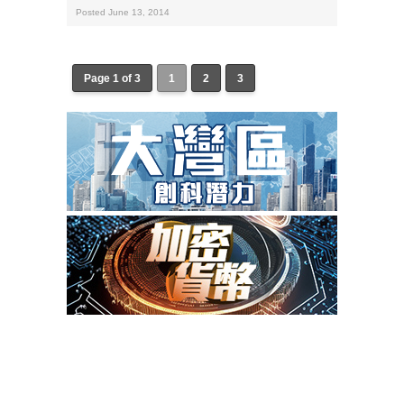
Posted June 13, 2014
Page 1 of 3
1
2
3