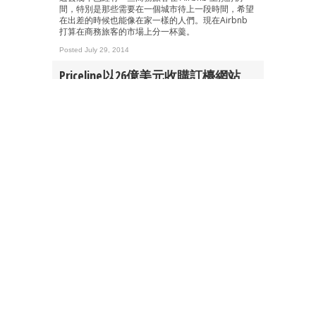
間，特別是那些需要在一個城市待上一段時間，希望
在出差的時候也能像在家一樣的人們。現在Airbnb
打算在商務旅客的市場上分一杯羹。
Posted July 29, 2014
Priceline以26億美元收購訂檯網站
OpenTable
網上旅行社 Priceline 以 26 億美元現金收購了網上訂
餐服務提供者 OpenTable。
Posted June 16, 2014
Expedia允許用比特幣訂酒店
業務約佔全球線上旅遊市場三分之一的Expedia今日
宣佈，支援比特幣預付酒店房間費用，成為全球首個
接受虛擬貨幣的大型旅遊機構。
Posted June 12, 2014
Airbnb打進旅遊業的野心
於Airbnb網站上已經為三藩市和巴黎兩個城市開通了
一個名為 Experience 的頁面，為使用者推薦住宿以
外的非標準化周邊遊體驗。
Posted May 19, 2014