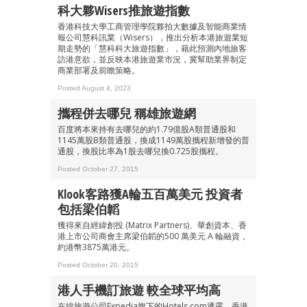
科大夥Wisers推旅遊指數
香港科技大學工商管理學院夥拍大數據及智能商業情
報公司慧科訊業（Wisers），推出分析本港旅遊業短
期走勢的「慧科科大旅遊指數」，藉此預測內地旅客
訪港意欲，並反映本港旅遊業市況，冀幫助業界制定
商業部署及前瞻策略。
Posted August 4, 2023
攜程併去哪兒 稱雄旅遊網
百度將本來持有去哪兒的約1.79億股A類普通股和
1145萬股B類普通股，換成1149萬股攜程新增發的普
通股，換股比率為1股去哪兒換0.725股攜程。
Posted October 27, 2015
Klook客路獲A輪五百萬美元 投資者
包括梁伯韜
獲得來自經緯創投 (Matrix Partners)、華創資本、香
港上市公司商會主席梁伯韜的500 萬美元 A 輪融資，
約港幣3875萬港元。
Posted October 20, 2015
港人手機訂旅遊 較全球平均高
在線旅遊公司Expedia旗下的Hotels.com透露，香港