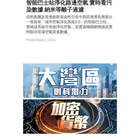
智能巴士站淨化路邊空氣 實時看污
染數據 納米等離子過濾
信和集團及香港創新基金昨日在中西區海濱長廊展出
一座裝有「城市空氣淨化系統2.0」的智能巴士站，
聲稱該系統可有效淨化空氣，並透過物聯網傳感器實
時顯示現場空氣質素數據。
Posted April 1, 2021