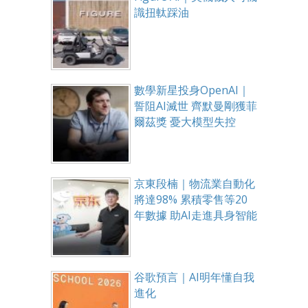
識扭軚踩油
數學新星投身OpenAI｜
誓阻AI滅世 齊默曼剛獲菲
爾茲獎 憂大模型失控
京東段楠｜物流業自動化
將達98% 累積零售等20
年數據 助AI走進具身智能
谷歌預言｜AI明年懂自我
進化