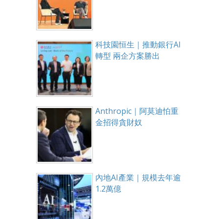
科技園恒生｜推動銀行AI
轉型 兩企方案勝出
Anthropic｜阿莫迪怕重
金招得貪財奴
內地AI產業｜規模去年逾
1.2萬億