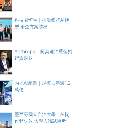
科技園恒生｜推動銀行AI轉
型 兩企方案勝出
Anthropic｜阿莫迪怕重金招
得貪財奴
內地AI產業｜規模去年逾1.2
萬億
墨西哥國立自治大學｜AI捉
作弊失效 大學入讀試重考