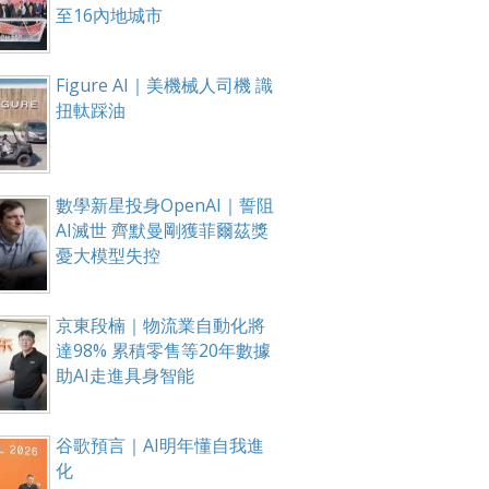
至16內地城市
Figure AI｜美機械人司機 識
扭軚踩油
數學新星投身OpenAI｜誓阻
AI滅世 齊默曼剛獲菲爾茲獎
憂大模型失控
京東段楠｜物流業自動化將
達98% 累積零售等20年數據
助AI走進具身智能
谷歌預言｜AI明年懂自我進
化