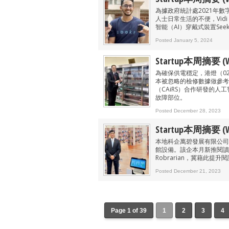
為據政府統計處2021年數
人士日常生活的不便，Vidi La
智能（AI）穿戴式裝置Se
Posted January 5, 2024
Startup本周摘要 (We
為確保供電穩定，港燈（0
本被忽略的檢修數據做參考
（CAiRS）合作研發的人
故障部位。
Posted December 28, 2023
Startup本周摘要 (We
本地科企萬碧發展有限公司（M
館設備。該企本月新推閱讀推廣工
Robrarian，冀藉此提
Posted December 21, 2023
Page 1 of 39
1
2
3
4