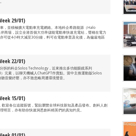
。
ek 29/01)
車，並積極擴大電動車充電網絡。本地科企希路能源（Halo
黃金海岸商場，設立全港首個大功率儲能電動車快速充電站，聲稱在電力
亦可從4小時大減至30分鐘，料可在電動車普及化後，為偏遠地區
ek 22/01)
ion分拆的科企Solos Technology，近來推出多功能眼鏡系列
AI）元素，以聊天機械人ChatGPT作賣點。當中主推運動版Solos
水時聽音樂紓壓，亦不致忽略周遭環境聲音。
ek 15/01)
正式推出，歡迎各位追蹤賬號，緊貼瀏覽全球科技新知及產品發布。創科人創
理明言，亦有助你快速洞悉創科精英們的真知灼見。
ek 01/01)