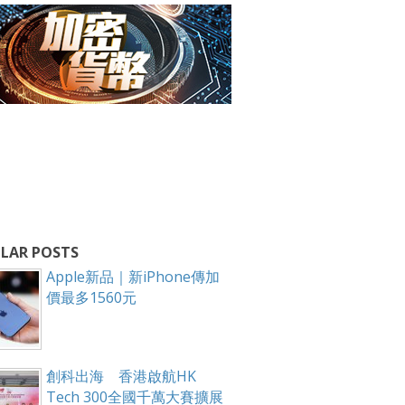
LAR POSTS
Apple新品｜新iPhone傳加
價最多1560元
創科出海 香港啟航HK
Tech 300全國千萬大賽擴展