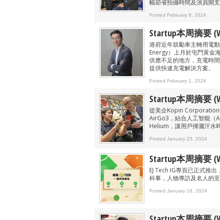
幅節省拍攝時間及演員開支
Posted February 8, 2024
Startup本周摘要 (We
港府近年鼓勵車主轉用電動
Energy）上月於屯門
供應不足的地方，充電時間
提供快速充電解決方案。
Posted February 1, 2024
Startup本周摘要 (We
從美企Kopin Corporat
AirGo3，結合人工智能（
Helium，讓用戶揮灑汗
Posted January 25, 2024
Startup本周摘要 (We
EJ Tech IG專頁已
科事，人物專訪及名人的至
Posted January 18, 2024
Startup本周摘要 (We