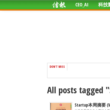
CEO_AI
科技
DON'T MISS
All posts tagg
Startup本周摘要 (We