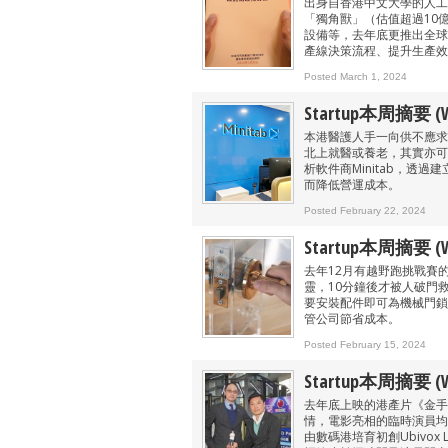
出身自香港中文大學的人工智
「獨角獸」（估值超過10
設備等，去年底更推出全球首
產線決策流程、提升生產效
Posted March 1, 2024
Startup本周摘要 (We
本港醫護人手一向供不應求
北上就醫或養老，其實亦可
析軟件商Minitab，透
而降低營運成本。
Posted February 22, 2024
Startup本周摘要 (We
去年12月有越野跑挑戰賽
靈，10分鐘後才被人破門救出
要安裝配件即可為機械門鎖
管公司節省成本。
Posted February 15, 2024
Startup本周摘要 (We
去年底上映的港產片《金手
情，電影亮相的臨時演員均
由數碼港培育初創Ubivox