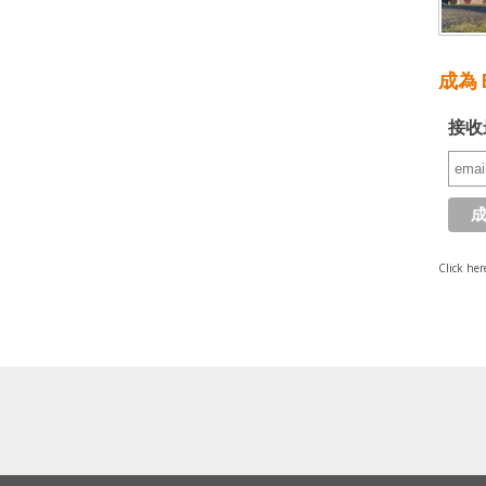
成為 E
接收
Click her