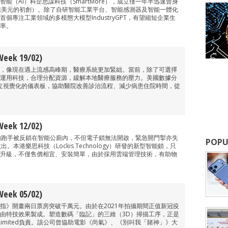
能（AI）科企思謀科技（SmartMore），成立僅一年半迅速晉身
億美元的初創）。除了自研智能工業平台、智能感測器及智能一體化
個專注工業領域的多模態大模型IndustryGPT，有望縮短企業生
率。
ek 19/02)
，像現在遇上流感高峰期，醫療系統更加緊絀。當前，除了可選擇
運用科技，合理分配資源，緩解本地醫療服務的壓力。美國數據分
過建立視覺化的儀表板，協助醫院改善診治流程、減少病患住院時間，從
ek 12/02)
的跑手被反鎖在智能公廁內，不但電子鎖無法開啟，緊急開門掣亦失
POPU
。本港樂思科技（Lockis Technology）研發的新型智能鎖，只
升級，不僅售價相宜、安裝簡單，由於採用雲端管理技術，有助物
ek 05/02)
指》開畫兩日票房突破千萬元。由於在2021年拍攝期間正值新冠疫
由特技效果製成。塑造數碼「臨記」的三維（3D）掃描工序，正是
 Limited負責。該公司曾協助電影《尚氣》、《別叫我「賭神」》大