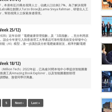
字，本港有近20萬名視障人士，佔總人口比例2.7%。為了解決視障
bs兩位創辦人Turzo Bose及Lamia Sreya Rahman，研發出人工
ekr，幫助視障人士探索身邊環境。
ek 25/12)
2638）近年自研「電纜健康管理指數」及「3高指數」，充分利用原
。該企今年更引入與香港理工大學產品可靠性暨系統安全研發中心
工智能（AI）模型，進一步識別及分析電纜健康狀況，精準判斷電纜
ek 18/12)
illion Tech）2022年起，已為逾30間本地中小學提供智能圖書
具Amazing Book Explorer，以及智能圖書館助理
升閱讀體驗、激發同學仔興趣。
5
Next ›
Last »