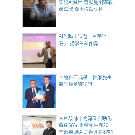
誓阻AI滅世 齊默曼剛獲菲
爾茲獎 憂大模型失控
AI作弊｜試題「白字陷
阱」 捉學生AI作弊
本地科研成果｜幹細胞生
產設施首獲認證
京東段楠｜物流業自動化
將達98% 累積零售等20
年數據 助AI走進具身智能