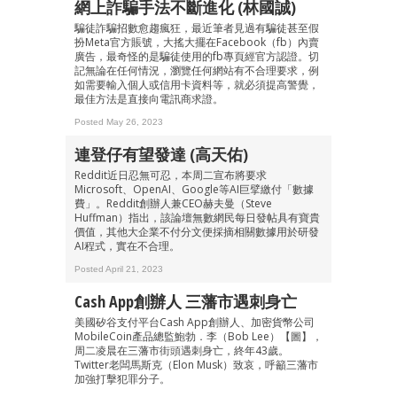
網上詐騙手法不斷進化 (林國誠)
騙徒詐騙招數愈趨瘋狂，最近筆者見過有騙徒甚至假
扮Meta官方賬號，大搖大擺在Facebook（fb）內賣
廣告，最奇怪的是騙徒使用的fb專頁經官方認證。切
記無論在任何情況，瀏覽任何網站有不合理要求，例
如需要輸入個人或信用卡資料等，就必須提高警覺，
最佳方法是直接向電訊商求證。
Posted May 26, 2023
連登仔有望發達 (高天佑)
Reddit近日忍無可忍，本周二宣布將要求
Microsoft、OpenAI、Google等AI巨擘繳付「數據
費」。Reddit創辦人兼CEO赫夫曼（Steve
Huffman）指出，該論壇無數網民每日發帖具有寶貴
價值，其他大企業不付分文便採摘相關數據用於研發
AI程式，實在不合理。
Posted April 21, 2023
Cash App創辦人 三藩市遇刺身亡
美國矽谷支付平台Cash App創辦人、加密貨幣公司
MobileCoin產品總監鮑勃．李（Bob Lee）【圖】，
周二凌晨在三藩市街頭遇刺身亡，終年43歲。
Twitter老闆馬斯克（Elon Musk）致哀，呼籲三藩市
加強打擊犯罪分子。