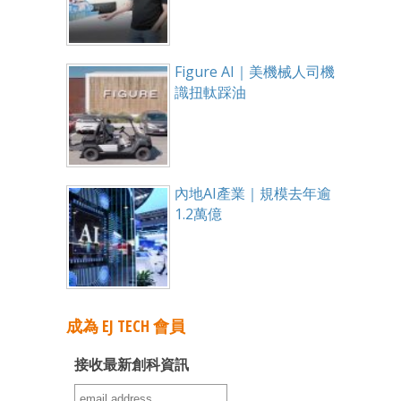
Figure AI｜美機械人司機
識扭軚踩油
內地AI產業｜規模去年逾
1.2萬億
成為 EJ TECH 會員
接收最新創科資訊