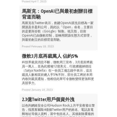
Posted April 7, 2023
馬斯克：OpenAI已與最初創辦目標
背道而馳
馬斯克在Twitter表示，創建OpenAI原先目標為一家
開源及非盈利公司，因此以「Open」命名，主要目
的是要與谷歌（Google）制衡。他又指，目前
OpenAI已由微軟控制，並轉用閉源生態方式管理，
與最初創立的目標背道而馳。
Posted February 18, 2023
微軟3月底再裁萬人 佔約5%
科技界裁員消息不斷，微軟周三宣布，3月底前將裁
員一萬人，並為此撥備12億美元，行政總裁納德拉
（Satya Nadella）在一份員工備忘錄中表示，這次
裁員人數相當於總人手5%不到，部分員工將於本周
內收到裁員通知，他相信此舉可令微軟變得更強和更
具競爭力。
Posted January 19, 2023
2.3億Twitter用戶個資外洩
以色列網絡安全公司Hudson Rock上月平安夜發出警
告，指黑客竊取4億個Twitter用戶的姓名、電話及電
郵地址等個人資料，當中包括名人。其後剔除重複的