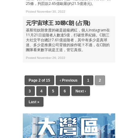
25條，判罰款2.65億歐羅(約21.5億港元)。
Posted November 30, 2022
元宇宙球王 3D睇C朗 (占飛)
基斯坦奴朗拿度的確是超級網紅，個人Instagram在
11月21日追隨者人數達5億，打破世界紀錄。C朗三
大社交平台總計7.61億追隨者，其中有多少是真球
迷、多少是推廣公司背後的操作呢？不過，在C朗的
團隊看來數字就是王道，管它真假。
Posted November 26, 2022
Page 2 of 15
‹ Previous
1
2
3
4
5
6
Next ›
Last »