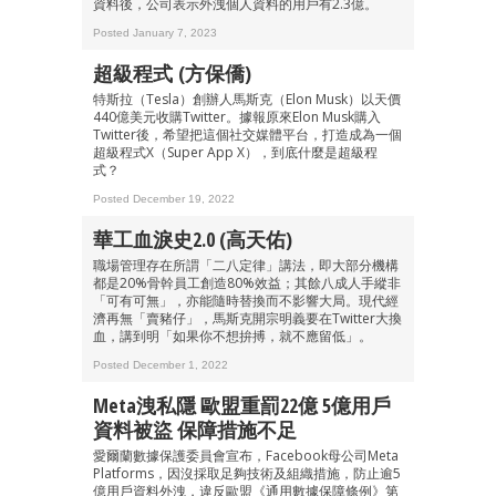
資料後，公司表示外洩個人資料的用戶有2.3億。
Posted January 7, 2023
超級程式 (方保僑)
特斯拉（Tesla）創辦人馬斯克（Elon Musk）以天價
440億美元收購Twitter。據報原來Elon Musk購入
成為 EJ Tech 會員
Twitter後，希望把這個社交媒體平台，打造成為一個
超級程式X（Super App X），到底什麼是超級程
最新資訊（附創業懶人包）
式？
箱！
Posted December 19, 2022
華工血淚史2.0 (高天佑)
職場管理存在所謂「二八定律」講法，即大部分機構
都是20%骨幹員工創造80%效益；其餘八成人手縱非
「可有可無」，亦能隨時替換而不影響大局。現代經
濟再無「賣豬仔」，馬斯克開宗明義要在Twitter大換
血，講到明「如果你不想拚搏，就不應留低」。
Posted December 1, 2022
Meta洩私隱 歐盟重罰22億 5億用戶
資料被盜 保障措施不足
愛爾蘭數據保護委員會宣布，Facebook母公司Meta
Platforms，因沒採取足夠技術及組織措施，防止逾5
億用戶資料外洩，違反歐盟《通用數據保障條例》第