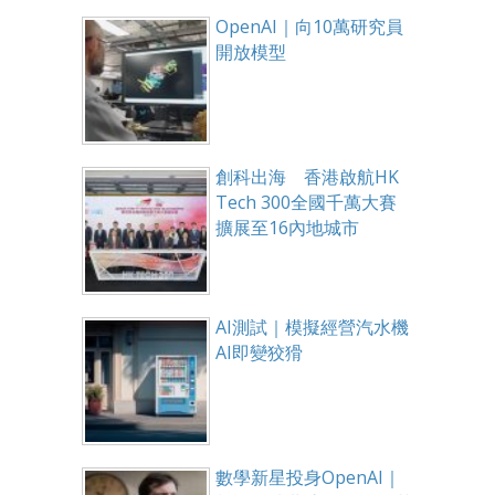
OpenAI｜向10萬研究員
開放模型
創科出海 香港啟航HK
Tech 300全國千萬大賽
擴展至16內地城市
AI測試｜模擬經營汽水機
AI即變狡猾
數學新星投身OpenAI｜