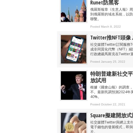
Runet防黑客
俄羅斯報章《生意人報》周
到俄羅斯的域名系統，以防
聯繫。
Posted March 8, 2022
Twitter推NFT
社交媒體Twitter訂閱服
成非同質化代幣（NFT）縮
行政總裁馬斯克在Twitter直
Posted January 25, 2022
特朗普建新社交平台T
放試用
根據《國會山報》的調查，54
不。最新民調預測2024
40%。
Posted October 22, 2021
Square擬建開
社交媒體Twitter與網上支付
電子錢包的發展模式，即與
片。