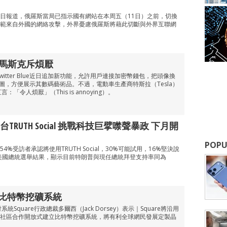
日報道，俄羅斯當局已指示國有網站在本周五（11日）之前，切換
範來自外國的網絡攻擊，外界憂慮俄羅斯將藉此切斷與外界互聯網
頭像 馬斯克斥煩厭
務Twitter Blue近日追加新功能，允許用戶連接加密幣錢包，把頭像換
圖，方便展示其數碼藝術品。不過，電動車生產商特斯拉（Tesla）
言：「令人煩厭」（This is annoying）。
RUTH Social 挑戰科技巨擘噤聲暴政 下月開
POPU
%受訪者承認將使用TRUTH Social，30%可能試用，16%堅決說
年美國總統選舉結果，顯示目前特朗普與現任總統拜登支持率同為
放式比特幣挖礦系統
系統Square行政總裁多爾西（Jack Dorsey）表示｜Square將沿用
社區合作開放式建立比特幣挖礦系統，將有利全球網民發展定製晶