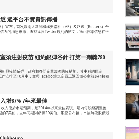
社路透 遏平台不實資訊傳播
02日）宣布，首次跟兩大新聞機構美聯社（AP）及路透（Reuters）合
力的消息來源，查找違反Twitter規則的帖文，遏止誤導信息在平
室須注射疫苗 紐約銀彈谷針 打第一劑獎780
，美國新冠疫情反彈，政府和多間企業加強防疫措施。其中科網巨企
家工作安排至10月中，並與Facebook規定員工返回辦公室前必須接種
收入增87% 7年來最佳
季廣告收入優於市場預期，是2014年以來最佳表現。期內每股經調整盈
期的7美仙，去年同期則虧損20美仙。消息公布後，市後時段股價最
ubhouse