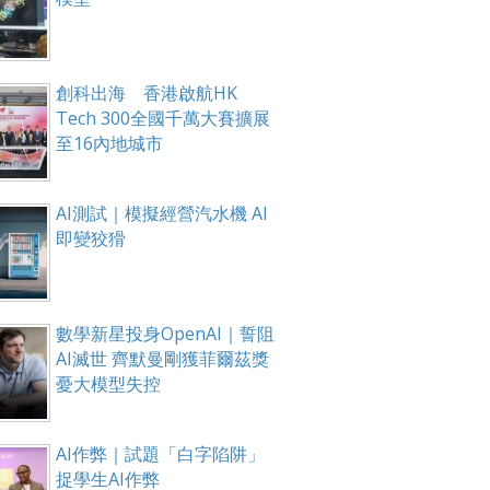
創科出海 香港啟航HK
Tech 300全國千萬大賽擴展
至16內地城市
AI測試｜模擬經營汽水機 AI
即變狡猾
數學新星投身OpenAI｜誓阻
AI滅世 齊默曼剛獲菲爾茲獎
憂大模型失控
AI作弊｜試題「白字陷阱」
捉學生AI作弊