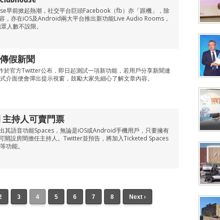
use早前掀起熱潮，社交平台巨頭Facebook（fb）亦「跟機」，除
，亦在iOS及Android兩大平台推出新功能Live Audio Rooms，
聽眾人數不設限。
亂傳假新聞
b）昨於官方Twitter公布，即日起測試一項新功能，若用戶分享新聞連
式介面便會彈出提示視窗，鼓勵大家先細心了解文章內容。
房間 主持人可賣門票
推出其語音功能Spaces，無論是iOS或Android手機用戶，只要擁有
設房間擔任主持人。Twitter並預告，將加入Ticketed Spaces
等功能。
2
3
4
5
6
7
8
Next ›