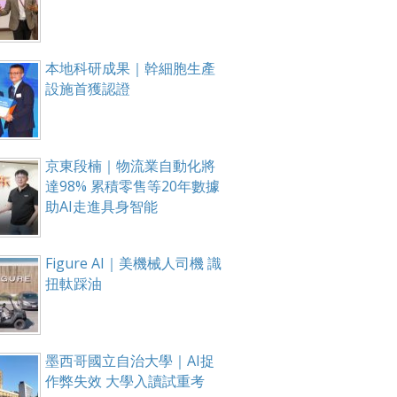
本地科研成果｜幹細胞生產
設施首獲認證
京東段楠｜物流業自動化將
達98% 累積零售等20年數據
助AI走進具身智能
Figure AI｜美機械人司機 識
扭軚踩油
墨西哥國立自治大學｜AI捉
作弊失效 大學入讀試重考