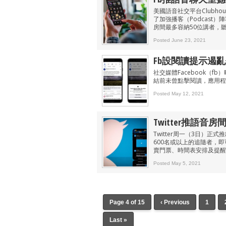
美國語音社交平台Clubho
了加強播客（Podcast）陣容
房間最多容納50位講者，
Posted June 23, 2021
Fb設閱讀提示遏
社交媒體Facebook（f
結前未曾點擊閱讀，應用程
Posted May 12, 2021
Twitter推語音
Twitter周一（3日）正式
600名或以上的追隨者，即可開
賣門票、時間表安排及提醒
Posted May 5, 2021
Page 4 of 15
‹ Previous
1
Last »