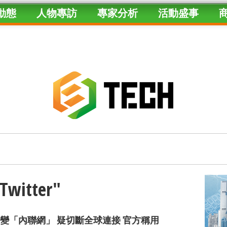
動態
人物專訪
專家分析
活動盛事
"Twitter"
變「內聯網」 疑切斷全球連接 官方稱用