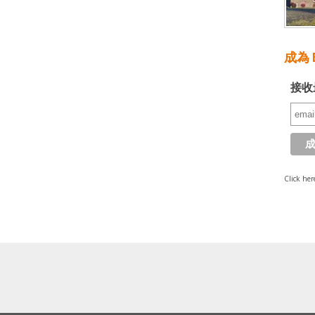
成為 E
接收
Click her