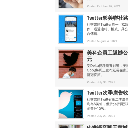
Posted October 16, 2021
Twitter夥美聯
社交媒體Twitter周一（
作，透過適時、權威、具公信
台傳播。
Posted August 4, 2021
美科企員工返辦公
元
受Delta變種病毒影響
Google周三宣布延長在
新冠疫苗。
Posted July 30, 2021
Twitter次季廣告
社交媒體Twitter第二
利為8美仙，優於分析員預
多曾升15%。
Posted July 23, 2021
Fb推語音聊天室撼Cl