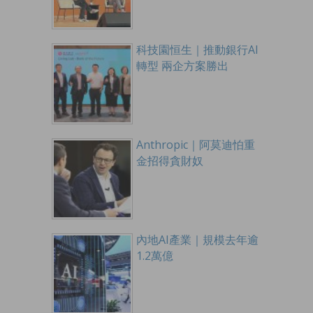
科技園恒生｜推動銀行AI
轉型 兩企方案勝出
Anthropic｜阿莫迪怕重
金招得貪財奴
內地AI產業｜規模去年逾
1.2萬億