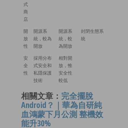
式
商
店
開
開源系
開源系
封閉生態系
放
統，較為
統，較
統
性
開放
為開放
安
採用分布
相對開
全
式安全和
放，惟
性
私隱保護
安全性
技術
較低
相關文章：
完全擺脫
Android？｜華為自研純
血鴻蒙下月公測 整機效
能升30%