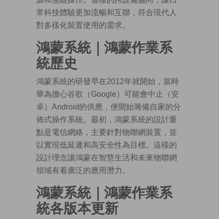
常科技體驗更加流暢和互聯，符合現代人
對多樣化裝置使用的需求。
鴻蒙系統
｜
鴻蒙作業系
統歷史
鴻蒙系統的研發早在2012年就開始，當時
華為擔心谷歌（Google）可能會中止（安
卓）Android的供應，便開始籌備自家的分
佈式操作系統。最初，鴻蒙系統的設計重
點是電信網絡，主要針對物聯網裝置，並
以實現低延遲和高安全性為目標。這樣的
設計理念讓鴻蒙在智慧生活和未來物聯網
領域有着廣泛的應用潛力。
鴻蒙系統
｜
鴻蒙作業系
統各版本更新