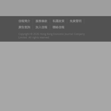
信報簡介
服務條款
私隱政策
免責聲明
廣告查詢
加入信報
聯絡信報
Copyright © 2026 Hong Kong Economic Journal Company
Limited. All rights reserved.