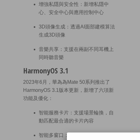
增強私隱與安全性：新增私隱中
心、安全中心與應用控制中心
3D頭像生成：透過AI面部建模算法
生成3D頭像
音樂共享：支援在兩副不同耳機上
同時聽音樂
HarmonyOS 3.1
2023年6月，華為為Mate 50系列推出了
HarmonyOS 3.1版本更新，新增了六項新
功能及優化：
智能服務卡片：支援場景輪換，自
動匹配最合適的卡片內容
智能多窗口：分屏組合可一鍵切換