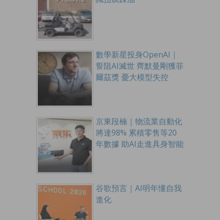
數學新星投身OpenAI｜
誓阻AI滅世 齊默曼剛獲菲
爾茲獎 憂大模型失控
京東段楠｜物流業自動化
將達98% 累積零售等20
年數據 助AI走進具身智能
谷歌預言｜AI明年懂自我
進化