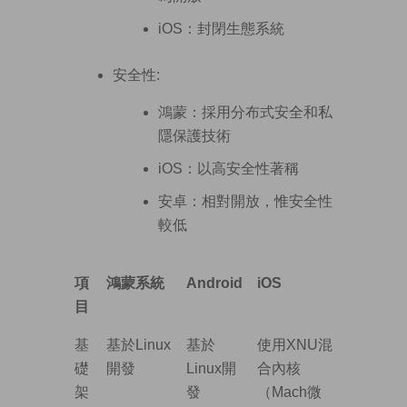
iOS：封閉生態系統
安全性:
鴻蒙：採用分布式安全和私
隱保護技術
iOS：以高安全性著稱
安卓：相對開放，惟安全性
較低
項
鴻蒙系統
Android
iOS
目
基
基於Linux
基於
使用XNU混
礎
開發
Linux開
合內核
架
發
（Mach微