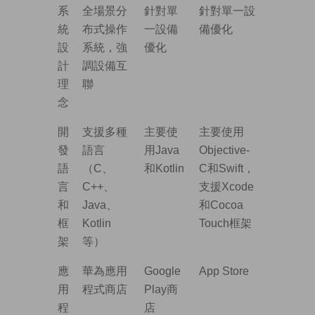
系
全場景分
針對單
針對單一設
統
布式操作
一設備
備優化
設
系統，強
優化
計
調設備互
理
聯
念
開
支援多種
主要使
主要使用
發
語言
用Java
Objective-
語
（C、
和Kotlin
C和Swift，
言
C++、
支援Xcode
和
Java、
和Cocoa
框
Kotlin
Touch框架
架
等）
應
華為應用
Google
App Store
用
程式商店
Play商
程
店