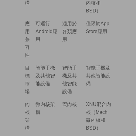
構
內核和
BSD）
應
可運行
適用於
僅限於App
用
Android應
各類應
Store應用
兼
用
用
容
性
目
智能手機
智能手
智能手機及
標
及其他智
機及其
其他智能設
市
能設備
他智能
備
場
設備
內
微內核架
宏內核
XNU混合內
核
構
核（Mach
架
微內核和
構
BSD）