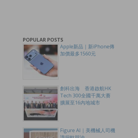
POPULAR POSTS
Apple新品｜新iPhone傳
加價最多1560元
創科出海 香港啟航HK
Tech 300全國千萬大賽
擴展至16內地城市
Figure AI｜美機械人司機
識扭軚踩油