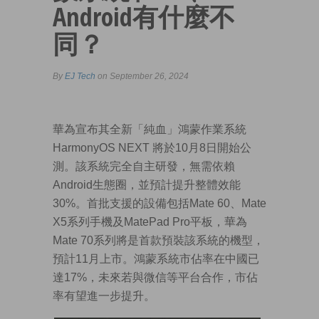
Android有什麼不
同？
By
EJ Tech
on September 26, 2024
華為宣布其全新「純血」鴻蒙作業系統
HarmonyOS NEXT 將於10月8日開始公
測。該系統完全自主研發，無需依賴
Android生態圈，並預計提升整體效能
30%。首批支援的設備包括Mate 60、Mate
X5系列手機及MatePad Pro平板，華為
Mate 70系列將是首款預裝該系統的機型，
預計11月上市。鴻蒙系統市佔率在中國已
達17%，未來若與微信等平台合作，市佔
率有望進一步提升。