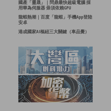
國產「靈晟」｜問鼎最快超級電腦 採
用華為伺服器 毋須依賴GPU
龍蝦熱潮｜百度「龍蝦」手機App登陸
安卓
港成國家AI樞紐三大關鍵（車品覺）