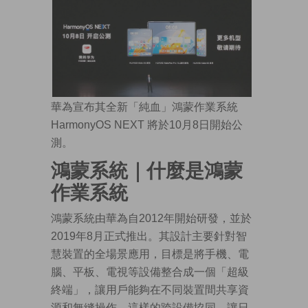
華為宣布其全新「純血」鴻蒙作業系統
HarmonyOS NEXT 將於10月8日開始公
測。
鴻蒙系統
｜
什麼是鴻蒙
作業系統
鴻蒙系統由華為自2012年開始研發，並於
2019年8月正式推出。其設計主要針對智
慧裝置的全場景應用，目標是將手機、電
腦、平板、電視等設備整合成一個「超級
終端」，讓用戶能夠在不同裝置間共享資
源和無縫操作。這樣的跨設備協同，讓日