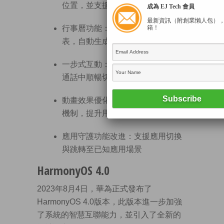
位置，並支援一鍵保存
成為 EJ Tech 會員
最新資訊（附創業懶人包）
箱！
行事曆功能：可透過拍照導入課
表，自動生成電子行事曆
一步式互動：支援音訊一鍵切換，
通話中順暢切換音訊設備
動畫效果優化：新增中斷動畫效果
機制，提升用戶體驗
應用守護功能改進：支援應用切換
與跳轉至已知應用場景
HarmonyOS 4.0
2023年8月4日，華為正式發布了
HarmonyOS 4.0版本，此版本進一步加強
了系統的智慧互聯能力，並引入了全新的