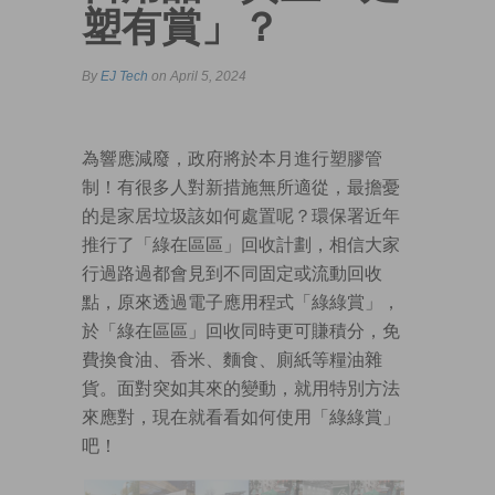
塑有賞」？
By
EJ Tech
on April 5, 2024
為響應減廢，政府將於本月進行塑膠管
制！有很多人對新措施無所適從，最擔憂
的是家居垃圾該如何處置呢？環保署近年
推行了「綠在區區」回收計劃，相信大家
行過路過都會見到不同固定或流動回收
點，原來透過電子應用程式「綠綠賞」，
於「綠在區區」回收同時更可賺積分，免
費換食油、香米、麵食、廁紙等糧油雜
貨。面對突如其來的變動，就用特別方法
來應對，現在就看看如何使用「綠綠賞」
吧！