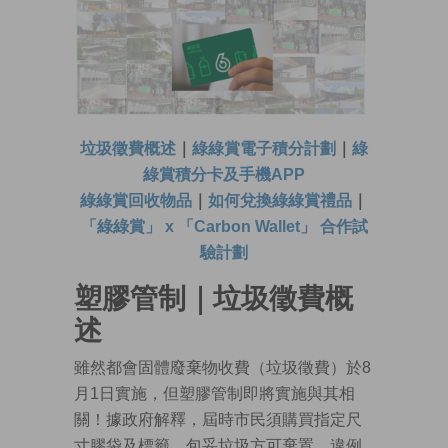
垃圾徵費概述
｜
綠綠賞電子積分計劃
｜
綠
綠賞積分卡及手機APP
綠綠賞回收物品
｜
如何兌換綠綠賞禮品
｜
「綠綠賞」 x 「Carbon Wallet」 合作試
驗計劃
塑膠管制｜垃圾徵費概
述
雖然都會固體廢棄物收費（垃圾徵費）於8
月1日實施，但塑膠管制即將實施與其相
關！據政府解釋，屆時市民須購買指定尺
寸膠袋及標籤，包妥垃圾方可棄置，違例