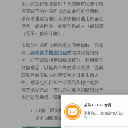
本月將進行塑膠管制！為鼓勵市民使用環
保署轄下的社區回收設施進行乾淨回收，
環保署通過智能回收系統推出通用於全港
所有「綠在區區」的積分系統 – 《綠綠賞
（電子）積分計劃》。
市民於社區回收網絡提交回收物時，只需
出示
綠綠賞手機應用程式
或綠綠賞積分
卡，即可賺取相應綠綠賞積分，利用積分
兌換禮品，以提高市民的環保意識，從而
鼓勵將減廢回收的習慣融入日常生活之
中。禮品包括日常生活用品及糧油乾貨，
也有環保產品；市民亦可選擇捐贈積分予
指定慈善機構，幫助有需要人士。
成為 EJ Tech 會員
11個「環保回收站」：提供環保教
最新資訊（附創業懶人包）
箱！
育和回收支援服務的區域回收樞紐