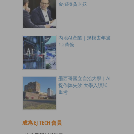
金招得貪財奴
內地AI產業｜規模去年逾
1.2萬億
墨西哥國立自治大學｜AI
捉作弊失效 大學入讀試
重考
成為 EJ TECH 會員