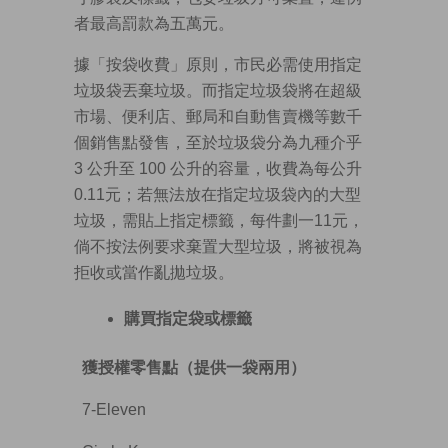
者最高罰款為五萬元。
據「按袋收費」原則，市民必需使用指定
垃圾袋丟棄垃圾。而指定垃圾袋將在超級
市場、便利店、郵局和自動售賣機等數千
個銷售點發售，至於垃圾袋分為九種介乎
3 公升至 100 公升的容量，收費為每公升
0.11元；若無法放在指定垃圾袋內的大型
垃圾，需貼上指定標籤，每件劃一11元，
倘不按法例要求棄置大型垃圾，將被視為
拒收或當作亂拋垃圾。
購買指定袋或標籤
獲授權零售點（提供一袋兩用）
7-Eleven