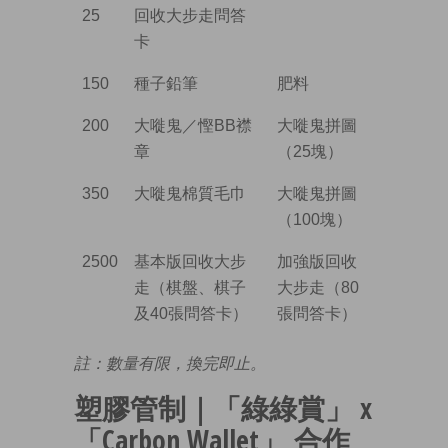
25
回收大步走問答
卡
150
種子鉛筆
肥料
200
大嘥鬼／慳BB襟
大嘥鬼拼圖
章
（25塊）
350
大嘥鬼棉質毛巾
大嘥鬼拼圖
（100塊）
2500
基本版回收大步
加強版回收
走（棋盤、棋子
大步走（80
及40張問答卡）
張問答卡）
註：數量有限，換完即止。
塑膠管制｜
「綠綠賞」 x
「Carbon Wallet」 合作