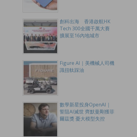
創科出海 香港啟航HK
Tech 300全國千萬大賽
擴展至16內地城市
Figure AI｜美機械人司機
識扭軚踩油
數學新星投身OpenAI｜
誓阻AI滅世 齊默曼剛獲菲
爾茲獎 憂大模型失控