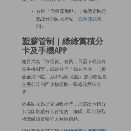
各區「回收流動點」：每週定時定
點運作的回收街站（
點擊連結查
閱
）
塑膠管制｜
綠綠賞積分
卡及手機APP
如要成為「綠綠賞」會員，只需下載綠綠
賞手機APP，或於任何「綠在區區」（覆
蓋全港18區，及43個回收點）的回收點提
交兩公斤的回收物領取一張綠綠賞積分
卡。
於各回收點提交回收物時，只需出示積分
卡或印於積分卡背後的二維碼，即可賺取
相應綠綠賞積分以兌換禮品。