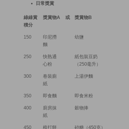
日常獎賞
綠綠賞
獎賞物A
或
獎賞物B
積分
150
印尼撈
幼鹽
麵
250
快熟通
紙包裝豆奶
心粉
（250毫升）
300
卷裝廁
上湯伊麵
紙
350
即食麵
即食米粉
400
廚房抹
穀物捧
紙
450
梳打餅
砂糖（450克）