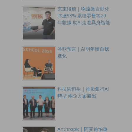
京東段楠｜物流業自動化
將達98% 累積零售等20
年數據 助AI走進具身智能
谷歌預言｜AI明年懂自我
進化
科技園恒生｜推動銀行AI
轉型 兩企方案勝出
Anthropic｜阿莫迪怕重