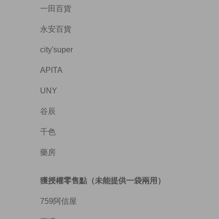
一田百貨
永安百貨
city'super
APITA
UNY
谷辰
千色
藥房
獲授權零售點（未能提供一袋兩用）
759阿信屋