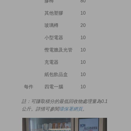
膠樽
80
其他塑膠
10
玻璃樽
20
小型電器
10
慳電膽及光管
10
充電器
10
紙包飲品盒
10
每件
四電一腦
10
註：可賺取積分的最低回收物處理量為0.1
公斤。詳情可參閱
環保署網頁
。