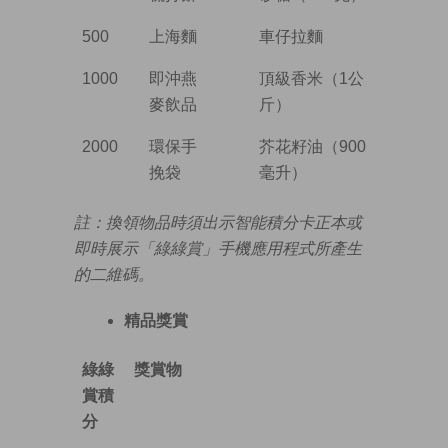
500
上海麵
車仔拉麵
1000
即沖燕
頂級香米（1公
麥飲品
斤）
2000
環保手
芥花籽油（900
挽袋
毫升）
註：換領物品時須出示智能積分卡正本或
即時展示「綠綠賞」手機應用程式所產生
的二維碼。
精品獎賞
綠綠
獎賞物
賞積
分